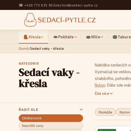
☎
+420 773 635 902
obchod@sedaci-pytle.cz
Křesla
Polštáře
Míče
Tabure
Domů
›
Sedací vaky - křesla
KATEGORIE
Nabídka sedacích va
Sedací vaky -
Vyznačují se velikou
stabilního, pohodln
křesla
Nylon
. Dále zde má
v nich schoulit do k
Číst více
Absolutními bestsel
ŘADIT DLE
Ekokůže
Nylon
Oblíbenosti
Nejnižší ceny