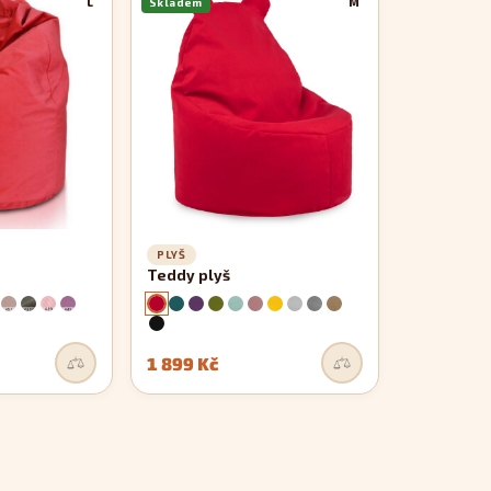
L
Skladem
M
PLYŠ
Teddy plyš
1 899 Kč