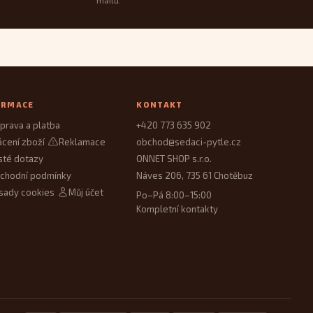
mailu.
ORMACE
KONTAKT
prava a platba
+420 773 635 902
ácení zboží
Reklamace
obchod@sedaci-pytle.cz
sté dotazy
ONNET SHOP s.r.o.
chodní podmínky
Náves 206, 735 61 Chotěbuz
sady cookies
Můj účet
Po–Pá 8:00–15:00
Kompletní kontakty