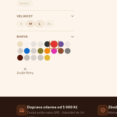
Buklé
0
VELIKOST
S
M
L
XL
BARVA
Zrušit filtry
Doprava zdarma od 5 000 Kč
Zbož
Česká pošta nebo DPD . Odeslání do 24
Máme 