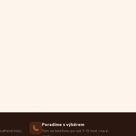
Poradíme s výběrem
ověřená tisíci
Tým na telefonu po–pá 7–15 hod. i na e-