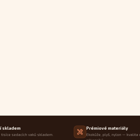
í skladem
Prémiové materiály
tisíce sedacích vaků skladem.
Ekokůže, plyš, nylon — kvalita 