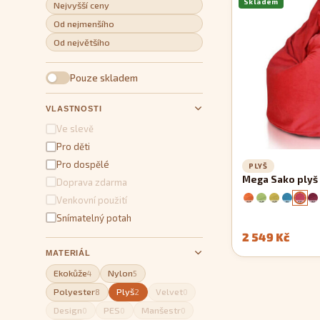
Skladem
Nejvyšší ceny
Od nejmenšího
Od největšího
Pouze skladem
VLASTNOSTI
Ve slevě
Pro děti
Pro dospělé
PLYŠ
Mega Sako plyš
Doprava zdarma
Venkovní použití
Snímatelný potah
2 549 Kč
MATERIÁL
Ekokůže
Nylon
4
5
Polyester
Plyš
Velvet
8
2
0
Design
PES
Manšestr
0
0
0