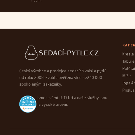
hodin.
Patička webu
KATE
Křesla
Tabure
Polštá
Český výrobce a prodejce sedacích vaků a pytlů
Míče
od roku 2008. Kvalita ověřená více než 10 000
Jóga
&
spokojenými zákazníky.
Přísluš
Jsme s vámi již 17 let a naše služby jsou
na vysoké úrovni.