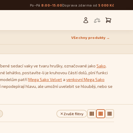
Po–Pá
8:00–15:00
Doprava zdarma od
5 000 Kč
Všechny produkty →
blíbené sedací vaky ve tvaru hrušky, označované jako
Sako
.
né lehátko, postavíte-li je kruhovou částí dolů, plní funkci
ím modelům patří
Mega Sako Velvet
a
venkovní Mega Sako
 nepodepírají hlavu, ale umožní uvelebit se hlouběji, nebo se
rně kopírují tradiční křesla – třeba
Star
nebo
Seat
.
Zrušit filtry