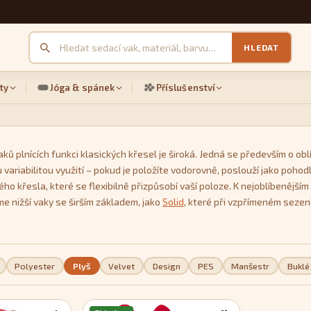
HLEDAT
ty
Jóga & spánek
Příslušenství
ků plnících funkci klasických křesel je široká. Jedná se především o o
 variabilitou využití – pokud je položíte vodorovně, poslouží jako pohodl
ého křesla, které se flexibilně přizpůsobí vaší poloze. K nejoblíbenějš
me nižší vaky se širším základem, jako
Solid
, které při vzpřímeném sezení
lubíčka. Nabízíme také široký výběr sedacích pytlů, které svým tvarem vě
lery v kategorii středních křesel jsou modely
Comfy
a
Yoko
.
Polyester
Plyš
Velvet
Design
PES
Manšestr
Buklé