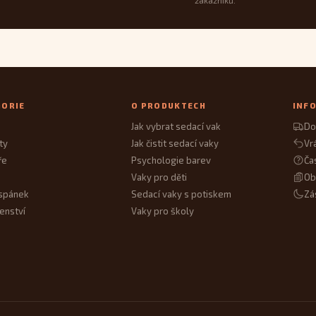
zákazníků.
GORIE
O PRODUKTECH
INF
Jak vybrat sedací vak
Do
ty
Jak čistit sedací vaky
Vr
ře
Psychologie barev
Ča
Vaky pro děti
Ob
spánek
Sedací vaky s potiskem
Zá
enství
Vaky pro školy