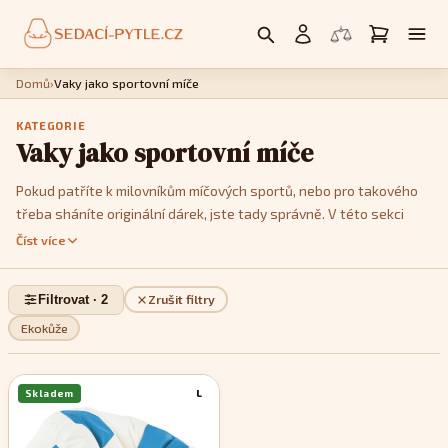
Domů
›
Vaky jako sportovní míče
KATEGORIE
Vaky jako sportovní míče
Pokud patříte k milovníkům míčových sportů, nebo pro takového
třeba sháníte originální dárek, jste tady správně. V této sekci
vám nabízíme sedací pytle designem imitující různé druhy míčů:
Číst více
fotbalový, volejbalový, basketbalový či tenisový. Vybírat můžete
z více barevných variant abyste, co nejpřesněji vyhověli vkusu
Filtrovat · 2
Zrušit filtry
jejich uživatele a vhodně sladili nový doplněk s ostatním
vybavením interiéru. Sedací vaky ve tvaru míče spolehlivě okouzlí
Ekokůže
každého sportovního nadšence a poskytnou perfektní, stylové
místo pro odpočinek po sportovním výkonu nebo sledování
Skladem
L
sportovních přenosů.