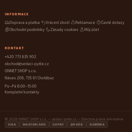
INFORMACE
Doprava a platba
Vrácení zboží
Reklamace
Časté dotazy
Obchodní podmínky
Zásady cookies
Můj účet
KONTAKT
+420 773 635 902
obchod@sedaci-pytle.cz
ONNET SHOP s.r.o.
Náves 206, 735 61 Chotěbuz
Po–Pá 8:00–15:00
Kompletní kontakty
© 2026 ONNET SHOP s.r.o. — sedaci-pytle.cz — Všechna práva vyhrazena
VISA
MASTERCARD
GOPAY
QR KÓD
DOBÍRKA