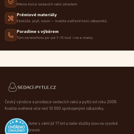
Máme tisíce sedacích vaků skladem.
Prémiové materiály
Ekokůže, plyš, nylon — kvalita ověřená tisíci zákazníků.
Poradíme s výběrem
Tým na telefonu po–pá 7–15 hod. i na e-mailu.
Patička webu
Český výrobce a prodejce sedacích vaků a pytlů od roku 2008.
Kvalita ověřená více než 10 000 spokojenými zákazníky.
Jsme s vámi již 17 let a naše služby jsou na vysoké
úrovni.