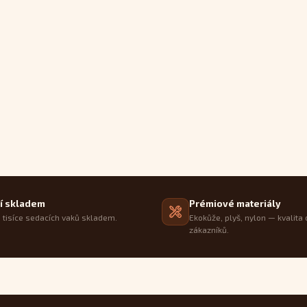
í skladem
Prémiové materiály
tisíce sedacích vaků skladem.
Ekokůže, plyš, nylon — kvalita 
zákazníků.