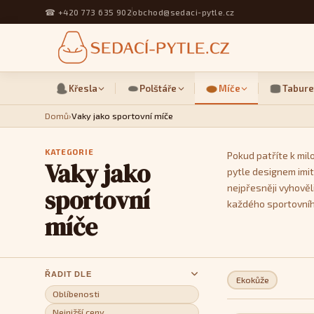
☎
+420 773 635 902
obchod@sedaci-pytle.cz
Křesla
Polštáře
Míče
Tabure
Domů
›
Vaky jako sportovní míče
KATEGORIE
Pokud patříte k mil
Vaky jako
pytle designem imit
nejpřesněji vyhověl
sportovní
každého sportovníh
míče
ŘADIT DLE
Ekokůže
Oblíbenosti
Nejnižší ceny