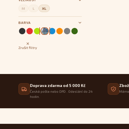
VELIKOST
M
L
XL
BARVA
Zrušit filtry
Doprava zdarma od 5 000 Kč
Zbož
Česká pošta nebo DPD . Odeslání do 24
Máme 
hodin.