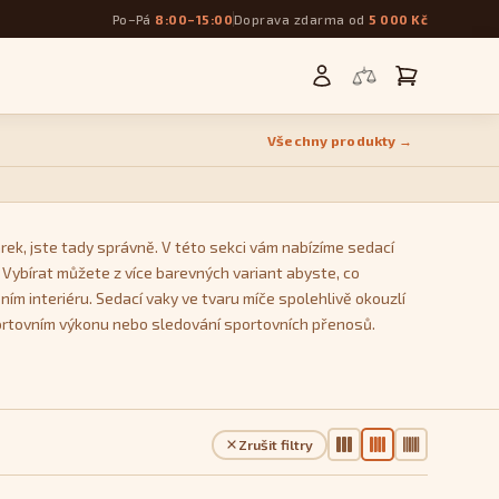
Po–Pá
8:00–15:00
Doprava zdarma od
5 000 Kč
Všechny produkty →
rek, jste tady správně. V této sekci vám nabízíme sedací
. Vybírat můžete z více barevných variant abyste, co
ním interiéru. Sedací vaky ve tvaru míče spolehlivě okouzlí
ortovním výkonu nebo sledování sportovních přenosů.
Zrušit filtry