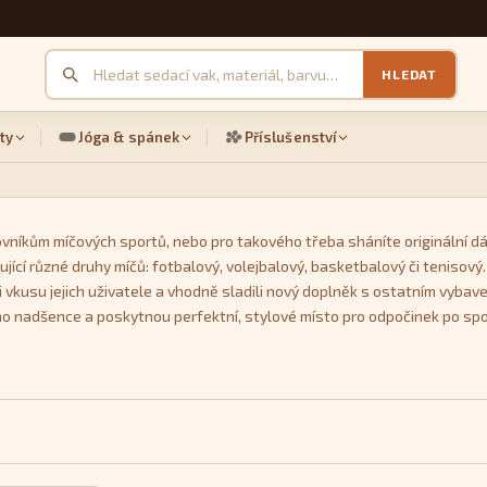
HLEDAT
ty
Jóga & spánek
Příslušenství
ovníkům míčových sportů, nebo pro takového třeba sháníte originální dá
ující různé druhy míčů: fotbalový, volejbalový, basketbalový či tenisový
i vkusu jejich uživatele a vhodně sladili nový doplněk s ostatním vybave
o nadšence a poskytnou perfektní, stylové místo pro odpočinek po sp