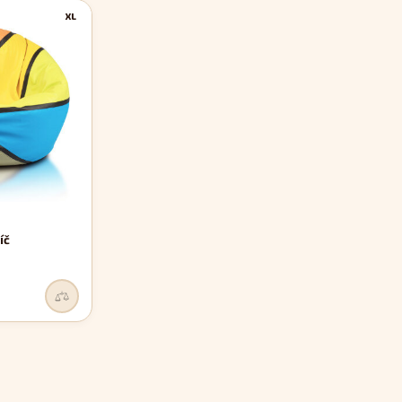
XL
íč