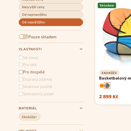
Skladem
Nejvyšší ceny
Od nejmenšího
Od největšího
Pouze skladem
VLASTNOSTI
Ve slevě
Pro děti
Pro dospělé
EKOKŮŽE
Basketbalový m
Doprava zdarma
Venkovní použití
Snímatelný potah
2 899 Kč
MATERIÁL
Ekokůže
1