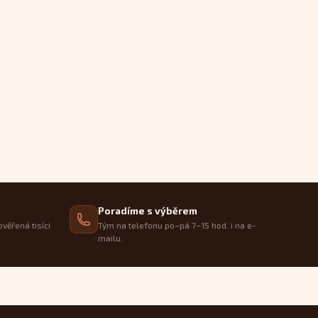
Poradíme s výběrem
ověřená tisíci
Tým na telefonu po–pá 7–15 hod. i na e-
mailu.