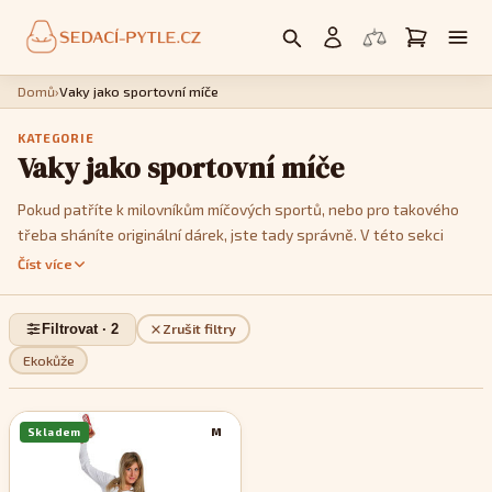
Domů
›
Vaky jako sportovní míče
KATEGORIE
Vaky jako sportovní míče
Pokud patříte k milovníkům míčových sportů, nebo pro takového
třeba sháníte originální dárek, jste tady správně. V této sekci
vám nabízíme sedací pytle designem imitující různé druhy míčů:
Číst více
fotbalový, volejbalový, basketbalový či tenisový. Vybírat můžete
z více barevných variant abyste, co nejpřesněji vyhověli vkusu
Filtrovat · 2
Zrušit filtry
jejich uživatele a vhodně sladili nový doplněk s ostatním
vybavením interiéru. Sedací vaky ve tvaru míče spolehlivě okouzlí
Ekokůže
každého sportovního nadšence a poskytnou perfektní, stylové
místo pro odpočinek po sportovním výkonu nebo sledování
Skladem
M
sportovních přenosů.