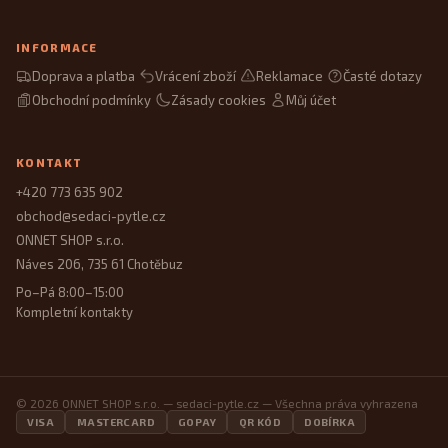
INFORMACE
Doprava a platba
Vrácení zboží
Reklamace
Časté dotazy
Obchodní podmínky
Zásady cookies
Můj účet
KONTAKT
+420 773 635 902
obchod@sedaci-pytle.cz
ONNET SHOP s.r.o.
Náves 206, 735 61 Chotěbuz
Po–Pá 8:00–15:00
Kompletní kontakty
© 2026 ONNET SHOP s.r.o. — sedaci-pytle.cz — Všechna práva vyhrazena
VISA
MASTERCARD
GOPAY
QR KÓD
DOBÍRKA