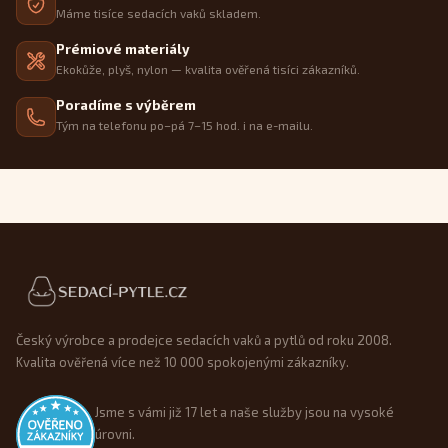
Máme tisíce sedacích vaků skladem.
Prémiové materiály
Ekokůže, plyš, nylon — kvalita ověřená tisíci zákazníků.
Poradíme s výběrem
Tým na telefonu po–pá 7–15 hod. i na e-mailu.
Patička webu
Český výrobce a prodejce sedacích vaků a pytlů od roku 2008.
Kvalita ověřená více než 10 000 spokojenými zákazníky.
Jsme s vámi již 17 let a naše služby jsou na vysoké
úrovni.