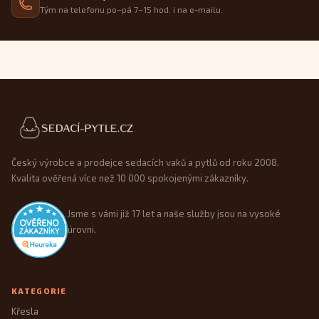
Tým na telefonu po–pá 7–15 hod. i na e-mailu.
Patička webu
Český výrobce a prodejce sedacích vaků a pytlů od roku 2008.
Kvalita ověřená více než 10 000 spokojenými zákazníky.
Jsme s vámi již 17 let a naše služby jsou na vysoké
úrovni.
KATEGORIE
Křesla