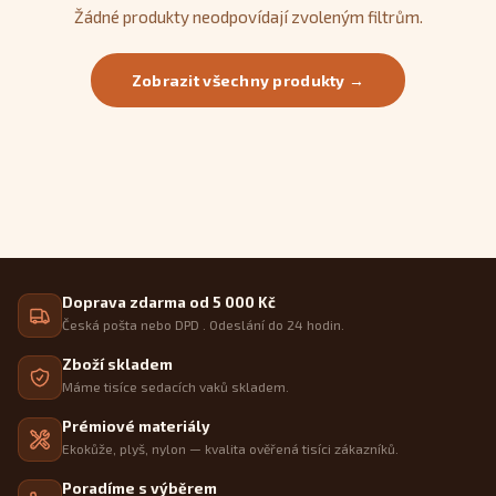
Žádné produkty neodpovídají zvoleným filtrům.
Zobrazit všechny produkty →
Doprava zdarma od 5 000 Kč
Česká pošta nebo DPD . Odeslání do 24 hodin.
Zboží skladem
Máme tisíce sedacích vaků skladem.
Prémiové materiály
Ekokůže, plyš, nylon — kvalita ověřená tisíci zákazníků.
Poradíme s výběrem