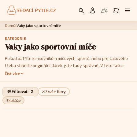
Domů
›
Vaky jako sportovní míče
KATEGORIE
Vaky jako sportovní míče
Pokud patříte k milovníkům míčových sportů, nebo pro takového
třeba sháníte originální dárek, jste tady správně. V této sekci
vám nabízíme sedací pytle designem imitující různé druhy míčů:
Číst více
fotbalový, volejbalový, basketbalový či tenisový. Vybírat můžete
z více barevných variant abyste, co nejpřesněji vyhověli vkusu
Filtrovat · 2
Zrušit filtry
jejich uživatele a vhodně sladili nový doplněk s ostatním
vybavením interiéru. Sedací vaky ve tvaru míče spolehlivě okouzlí
Ekokůže
každého sportovního nadšence a poskytnou perfektní, stylové
místo pro odpočinek po sportovním výkonu nebo sledování
sportovních přenosů.