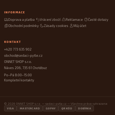
INFORMACE
Doprava a platba
Vrácení zboží
Reklamace
Časté dotazy
Obchodní podmínky
Zásady cookies
Můj účet
KONTAKT
+420 773 635 902
obchod@sedaci-pytle.cz
ONNET SHOP s.r.o.
Náves 206, 735 61 Chotěbuz
Po–Pá 8:00–15:00
Kompletní kontakty
© 2026 ONNET SHOP s.r.o. — sedaci-pytle.cz — Všechna práva vyhrazena
VISA
MASTERCARD
GOPAY
QR KÓD
DOBÍRKA