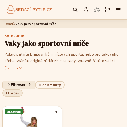
Domů
›
Vaky jako sportovní míče
KATEGORIE
Vaky jako sportovní míče
Pokud patříte k milovníkům míčových sportů, nebo pro takového
třeba sháníte originální dárek, jste tady správně. V této sekci
vám nabízíme sedací pytle designem imitující různé druhy míčů:
Číst více
fotbalový, volejbalový, basketbalový či tenisový. Vybírat můžete
z více barevných variant abyste, co nejpřesněji vyhověli vkusu
Filtrovat · 2
Zrušit filtry
jejich uživatele a vhodně sladili nový doplněk s ostatním
vybavením interiéru. Sedací vaky ve tvaru míče spolehlivě okouzlí
Ekokůže
každého sportovního nadšence a poskytnou perfektní, stylové
místo pro odpočinek po sportovním výkonu nebo sledování
Skladem
M
sportovních přenosů.