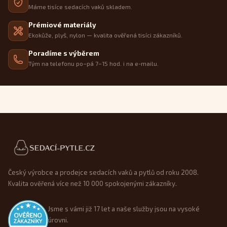
Máme tisíce sedacích vaků skladem.
Prémiové materiály
Ekokůže, plyš, nylon — kvalita ověřená tisíci zákazníků.
Poradíme s výběrem
Tým na telefonu po–pá 7–15 hod. i na e-mailu.
Patička webu
Český výrobce a prodejce sedacích vaků a pytlů od roku 2008.
Kvalita ověřená více než 10 000 spokojenými zákazníky.
Jsme s vámi již 17 let a naše služby jsou na vysoké
úrovni.