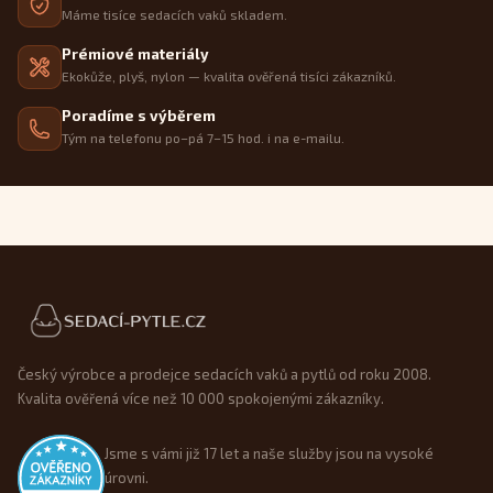
Máme tisíce sedacích vaků skladem.
Prémiové materiály
Ekokůže, plyš, nylon — kvalita ověřená tisíci zákazníků.
Poradíme s výběrem
Tým na telefonu po–pá 7–15 hod. i na e-mailu.
Patička webu
Český výrobce a prodejce sedacích vaků a pytlů od roku 2008.
Kvalita ověřená více než 10 000 spokojenými zákazníky.
Jsme s vámi již 17 let a naše služby jsou na vysoké
úrovni.