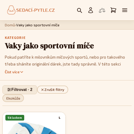
Domů
›
Vaky jako sportovní míče
KATEGORIE
Vaky jako sportovní míče
Pokud patříte k milovníkům míčových sportů, nebo pro takového
třeba sháníte originální dárek, jste tady správně. V této sekci
vám nabízíme sedací pytle designem imitující různé druhy míčů:
Číst více
fotbalový, volejbalový, basketbalový či tenisový. Vybírat můžete
z více barevných variant abyste, co nejpřesněji vyhověli vkusu
Filtrovat · 2
Zrušit filtry
jejich uživatele a vhodně sladili nový doplněk s ostatním
vybavením interiéru. Sedací vaky ve tvaru míče spolehlivě okouzlí
Ekokůže
každého sportovního nadšence a poskytnou perfektní, stylové
místo pro odpočinek po sportovním výkonu nebo sledování
Skladem
L
sportovních přenosů.