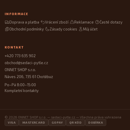
INFORMACE
Doprava a platba
Vrácení zboží
Reklamace
Časté dotazy
Obchodní podmínky
Zásady cookies
Můj účet
KONTAKT
+420 773 635 902
obchod@sedaci-pytle.cz
ONNET SHOP s.r.o.
Náves 206, 735 61 Chotěbuz
Po–Pá 8:00–15:00
Kompletní kontakty
© 2026 ONNET SHOP s.r.o. — sedaci-pytle.cz — Všechna práva vyhrazena
VISA
MASTERCARD
GOPAY
QR KÓD
DOBÍRKA