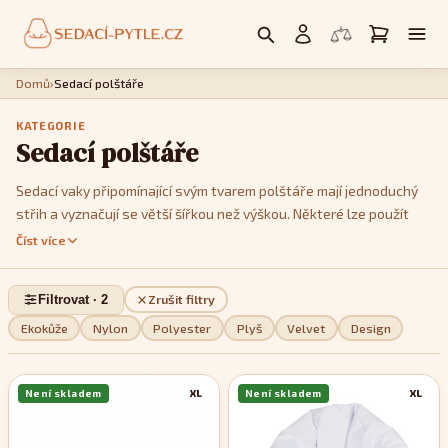
Domů
›
Sedací polštáře
KATEGORIE
Sedací polštáře
Sedací vaky připomínající svým tvarem polštáře mají jednoduchý
střih a vyznačují se větší šířkou než výškou. Některé lze použít
jako křesla, postavíte li je na kratší hranu. Jedná se především o
Číst více
modely
Cushy
nebo
Kids
. Model
Cushy
má k dispozici popruhy,
pomocí kterých je můžete tvarovat a vykouzlit tak třeba tvar
Filtrovat · 2
Zrušit filtry
imitující menší sedačku. Pokud jde o design, můžete si v této sekci
vybrat z jednobarevných, dvoubarevných nebo pestře
Ekokůže
Nylon
Polyester
Plyš
Velvet
Design
vzorovaných modelů, podle toho, které se stylově nejvíce hodí do
vašeho interiéru.
Není skladem
XL
Není skladem
XL