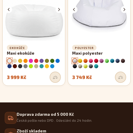
EKOKŮŽE
POLYESTER
Maxi ekokůže
Maxi polyester
3 999 Kč
3 749 Kč
Doprava zdarma od 5 000 Kč
Česká pošta nebo DPD . Odeslání do 24 hodin.
Zboží skladem