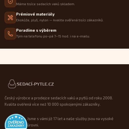
Máme tisíce sedacích vaků skladem.
Prémiové materiály
Ekokůže, plyš, nylon — kvalita ověřená tisíci zákazníků.
Poradíme s výběrem
Tým na telefonu po–pá 7–15 hod. i na e-mailu.
Patička webu
Český výrobce a prodejce sedacích vaků a pytlů od roku 2008.
Kvalita ověřená více než 10 000 spokojenými zákazníky.
Jsme s vámi již 17 let a naše služby jsou na vysoké
úrovni.