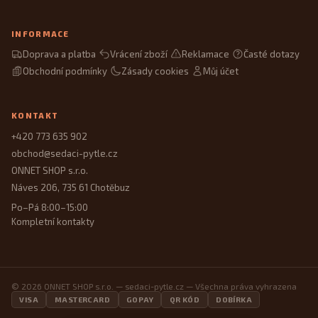
INFORMACE
Doprava a platba
Vrácení zboží
Reklamace
Časté dotazy
Obchodní podmínky
Zásady cookies
Můj účet
KONTAKT
+420 773 635 902
obchod@sedaci-pytle.cz
ONNET SHOP s.r.o.
Náves 206, 735 61 Chotěbuz
Po–Pá 8:00–15:00
Kompletní kontakty
© 2026 ONNET SHOP s.r.o. — sedaci-pytle.cz — Všechna práva vyhrazena
VISA
MASTERCARD
GOPAY
QR KÓD
DOBÍRKA