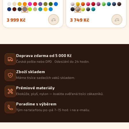
3 999 Kč
3 749 Kč
Doprava zdarma od 5 000 Kč
Česká pošta nebo DPD . Odeslání do 24 hodin.
Zboží skladem
Máme tisíce sedacích vaků skladem.
Prémiové materiály
Ekokůže, plyš, nylon — kvalita ověřená tisíci zákazníků.
Poradíme s výběrem
Tým na telefonu po–pá 7–15 hod. i na e-mailu.