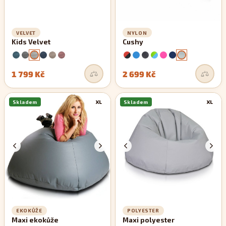
VELVET
NYLON
Kids Velvet
Cushy
1 799 Kč
2 699 Kč
Skladem
XL
Skladem
XL
EKOKŮŽE
POLYESTER
Maxi ekokůže
Maxi polyester