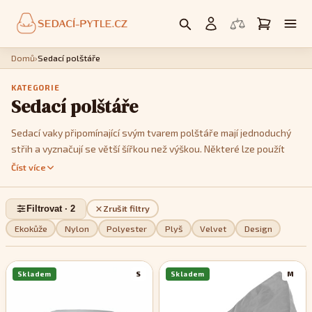
Domů
›
Sedací polštáře
KATEGORIE
Sedací polštáře
Sedací vaky připomínající svým tvarem polštáře mají jednoduchý
střih a vyznačují se větší šířkou než výškou. Některé lze použít
jako křesla, postavíte li je na kratší hranu. Jedná se především o
Číst více
modely
Cushy
nebo
Kids
. Model
Cushy
má k dispozici popruhy,
pomocí kterých je můžete tvarovat a vykouzlit tak třeba tvar
Filtrovat · 2
Zrušit filtry
imitující menší sedačku. Pokud jde o design, můžete si v této sekci
vybrat z jednobarevných, dvoubarevných nebo pestře
Ekokůže
Nylon
Polyester
Plyš
Velvet
Design
vzorovaných modelů, podle toho, které se stylově nejvíce hodí do
vašeho interiéru.
Skladem
S
Skladem
M