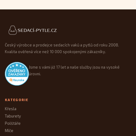
Patička webu
Český výrobce a prodejce sedacích vaků a pytlů od roku 2008.
Kvalita ověřená více než 10 000 spokojenými zákazníky.
Jsme s vámi již 17 let a naše služby jsou na vysoké
úrovni.
KATEGORIE
Křesla
Taburety
Polštáře
Míče