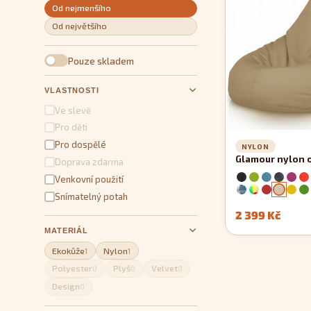
Od nejmenšího
Od největšího
Pouze skladem
VLASTNOSTI
Ve slevě
Pro děti
Pro dospělé
NYLON
Glamour nylon 
Doprava zdarma
Venkovní použití
Snímatelný potah
2 399 Kč
MATERIÁL
Ekokůže
Nylon
1
1
Polyester
Plyš
Velvet
0
0
0
Design
0