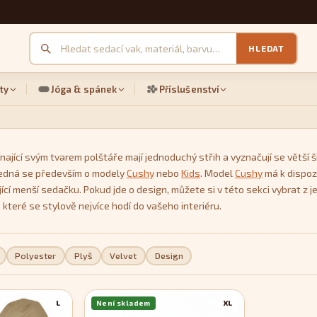
HLEDAT
ty
Jóga & spánek
Příslušenství
nající svým tvarem polštáře mají jednoduchý střih a vyznačují se větší ší
 Jedná se především o modely
Cushy
nebo
Kids
. Model
Cushy
má k dispozi
ující menší sedačku. Pokud jde o design, můžete si v této sekci vybrat
 které se stylově nejvíce hodí do vašeho interiéru.
Polyester
Plyš
Velvet
Design
L
Není skladem
XL