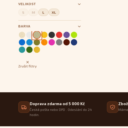
VELIKOST
S
M
L
XL
BARVA
Zrušit filtry
Doprava zdarma od 5 000 Kč
Zbož
Česká pošta nebo DPD . Odeslání do 24
Máme 
hodin.