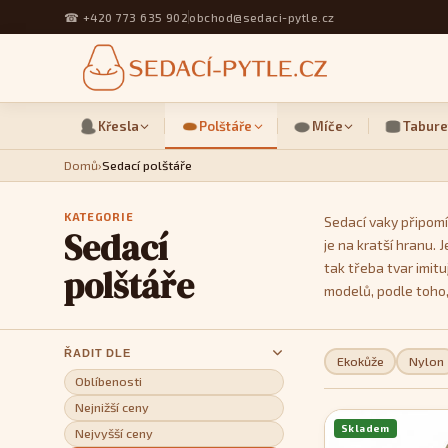
☎
+420 773 635 902
obchod@sedaci-pytle.cz
Křesla
Polštáře
Míče
Tabure
Domů
›
Sedací polštáře
KATEGORIE
Sedací vaky připomí
Sedací
je na kratší hranu.
tak třeba tvar imit
polštáře
modelů, podle toho,
ŘADIT DLE
Ekokůže
Nylon
Oblíbenosti
Nejnižší ceny
Skladem
Nejvyšší ceny