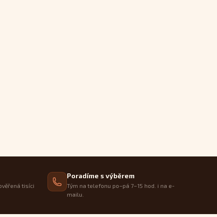
Poradíme s výběrem
ověřená tisíci
Tým na telefonu po–pá 7–15 hod. i na e-
mailu.