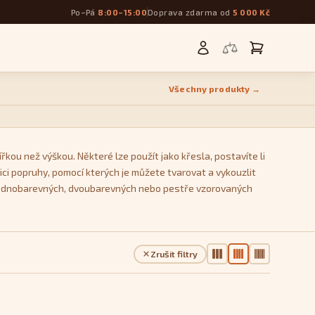
Po–Pá
8:00–15:00
Doprava zdarma od
5 000 Kč
Všechny produkty →
řkou než výškou. Některé lze použít jako křesla, postavíte li
ci popruhy, pomocí kterých je můžete tvarovat a vykouzlit
 z jednobarevných, dvoubarevných nebo pestře vzorovaných
Zrušit filtry