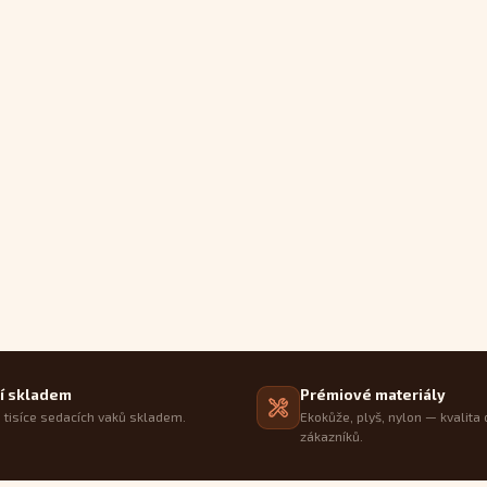
í skladem
Prémiové materiály
tisíce sedacích vaků skladem.
Ekokůže, plyš, nylon — kvalita 
zákazníků.