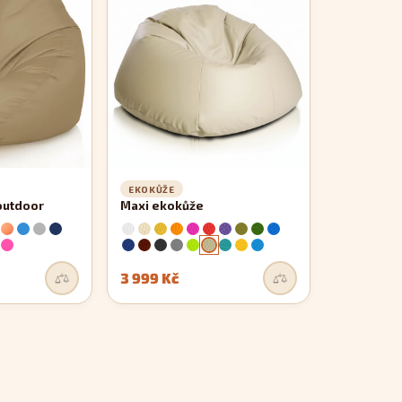
EKOKŮŽE
outdoor
Maxi ekokůže
3 999 Kč