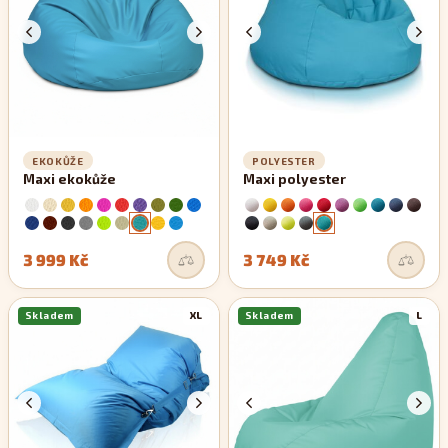
EKOKŮŽE
POLYESTER
Maxi ekokůže
Maxi polyester
3 999 Kč
3 749 Kč
Skladem
XL
Skladem
L