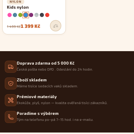
NYLON
Kids nylon
1 399 Kč
1 499 Kč
Doprava zdarma od 5 000 Kč
Česká pošta nebo DPD . Odeslání do 24 hodin.
Zboží skladem
Máme tisíce sedacích vaků skladem.
Prémiové materiály
Ekokůže, plyš, nylon — kvalita ověřená tisíci zákazníků.
Poradíme s výběrem
Tým na telefonu po–pá 7–15 hod. i na e-mailu.