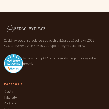
Patička webu
Český výrobce a prodejce sedacích vaků a pytlů od roku 2008.
Kvalita ověřená více než 10 000 spokojenými zákazníky.
Jsme s vámi již 17 let a naše služby jsou na vysoké
úrovni.
KATEGORIE
Křesla
Taburety
Polštáře
Míče