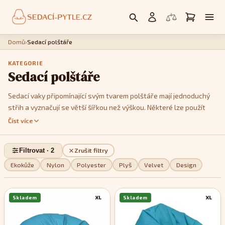
Domů
›
Sedací polštáře
KATEGORIE
Sedací polštáře
Sedací vaky připomínající svým tvarem polštáře mají jednoduchý
střih a vyznačují se větší šířkou než výškou. Některé lze použít
jako křesla, postavíte li je na kratší hranu. Jedná se především o
Číst více
modely
Cushy
nebo
Kids
. Model
Cushy
má k dispozici popruhy,
pomocí kterých je můžete tvarovat a vykouzlit tak třeba tvar
Filtrovat · 2
Zrušit filtry
imitující menší sedačku. Pokud jde o design, můžete si v této sekci
vybrat z jednobarevných, dvoubarevných nebo pestře
Ekokůže
Nylon
Polyester
Plyš
Velvet
Design
vzorovaných modelů, podle toho, které se stylově nejvíce hodí do
vašeho interiéru.
Skladem
XL
Skladem
XL