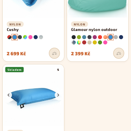
NYLON
NYLON
Cushy
Glamour nylon outdoor
2 699 Kč
2 399 Kč
Skladem
S