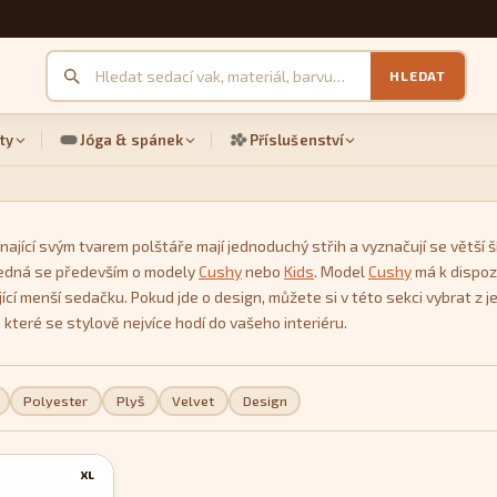
HLEDAT
ty
Jóga & spánek
Příslušenství
nající svým tvarem polštáře mají jednoduchý střih a vyznačují se větší ší
 Jedná se především o modely
Cushy
nebo
Kids
. Model
Cushy
má k dispozi
ující menší sedačku. Pokud jde o design, můžete si v této sekci vybrat
 které se stylově nejvíce hodí do vašeho interiéru.
Polyester
Plyš
Velvet
Design
XL