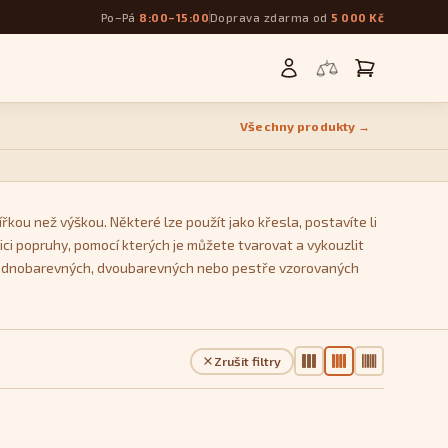
Po–Pá
8:00–15:00
Doprava zdarma od
5 000 Kč
Všechny produkty →
řkou než výškou. Některé lze použít jako křesla, postavíte li
ci popruhy, pomocí kterých je můžete tvarovat a vykouzlit
 z jednobarevných, dvoubarevných nebo pestře vzorovaných
Zrušit filtry