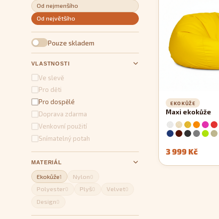
Od nejmenšího
Od největšího
Pouze skladem
VLASTNOSTI
Ve slevě
Pro děti
Pro dospělé
EKOKŮŽE
Maxi ekokůže
Doprava zdarma
Venkovní použití
Snímatelný potah
3 999 Kč
MATERIÁL
Ekokůže
Nylon
1
0
Polyester
Plyš
Velvet
0
0
0
Design
0