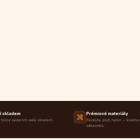
í skladem
Prémiové materiály
tisíce sedacích vaků skladem.
Ekokůže, plyš, nylon — kvalita 
zákazníků.