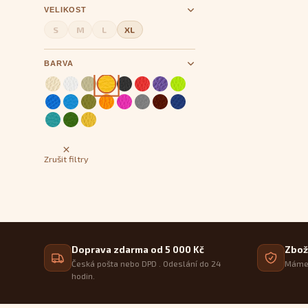
VELIKOST
S
M
L
XL
BARVA
Zrušit filtry
Doprava zdarma od 5 000 Kč
Zbož
Česká pošta nebo DPD . Odeslání do 24
Máme 
hodin.