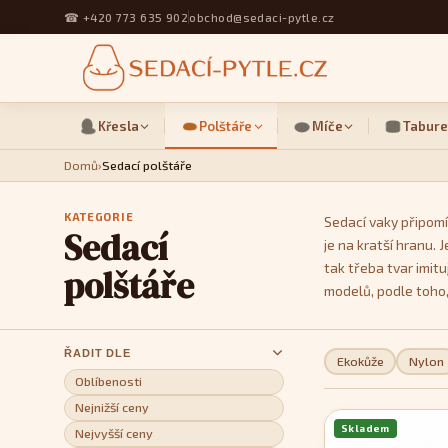
☎
+420 773 635 902
obchod@sedaci-pytle.cz
Křesla
Polštáře
Míče
Tabure
Domů
›
Sedací polštáře
KATEGORIE
Sedací vaky připomí
Sedací
je na kratší hranu.
tak třeba tvar imit
polštáře
modelů, podle toho,
ŘADIT DLE
Ekokůže
Nylon
Oblíbenosti
Nejnižší ceny
Skladem
Nejvyšší ceny