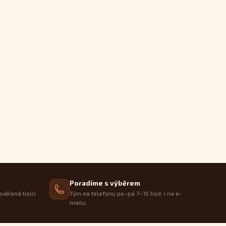
Poradíme s výběrem
ověřená tisíci
Tým na telefonu po–pá 7–15 hod. i na e-
mailu.