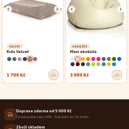
VELVET
EKOKŮŽE
Kids Velvet
Maxi ekokůže
1 799 Kč
3 999 Kč
Doprava zdarma od 5 000 Kč
Česká pošta nebo DPD . Odeslání do 24 hodin.
Zboží skladem