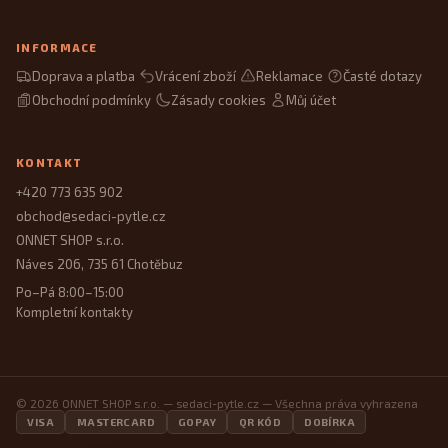
INFORMACE
Doprava a platba
Vrácení zboží
Reklamace
Časté dotazy
Obchodní podmínky
Zásady cookies
Můj účet
KONTAKT
+420 773 635 902
obchod@sedaci-pytle.cz
ONNET SHOP s.r.o.
Náves 206, 735 61 Chotěbuz
Po–Pá 8:00–15:00
Kompletní kontakty
© 2026 ONNET SHOP s.r.o. — sedaci-pytle.cz — Všechna práva vyhrazena
VISA
MASTERCARD
GOPAY
QR KÓD
DOBÍRKA