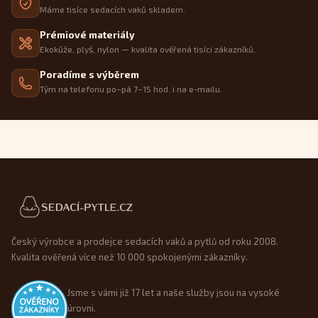
Máme tisíce sedacích vaků skladem.
Prémiové materiály
Ekokůže, plyš, nylon — kvalita ověřená tisíci zákazníků.
Poradíme s výběrem
Tým na telefonu po–pá 7–15 hod. i na e-mailu.
Patička webu
Český výrobce a prodejce sedacích vaků a pytlů od roku 2008.
Kvalita ověřená více než 10 000 spokojenými zákazníky.
Jsme s vámi již 17 let a naše služby jsou na vysoké
úrovni.