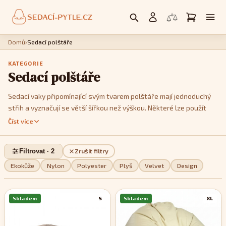
Domů
›
Sedací polštáře
KATEGORIE
Sedací polštáře
Sedací vaky připomínající svým tvarem polštáře mají jednoduchý
střih a vyznačují se větší šířkou než výškou. Některé lze použít
jako křesla, postavíte li je na kratší hranu. Jedná se především o
Číst více
modely
Cushy
nebo
Kids
. Model
Cushy
má k dispozici popruhy,
pomocí kterých je můžete tvarovat a vykouzlit tak třeba tvar
Filtrovat · 2
Zrušit filtry
imitující menší sedačku. Pokud jde o design, můžete si v této sekci
vybrat z jednobarevných, dvoubarevných nebo pestře
Ekokůže
Nylon
Polyester
Plyš
Velvet
Design
vzorovaných modelů, podle toho, které se stylově nejvíce hodí do
vašeho interiéru.
Skladem
S
Skladem
XL