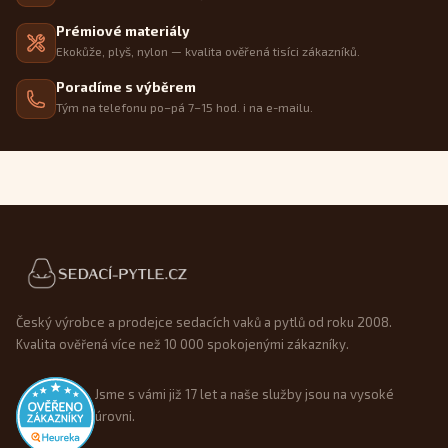
Prémiové materiály
Ekokůže, plyš, nylon — kvalita ověřená tisíci zákazníků.
Poradíme s výběrem
Tým na telefonu po–pá 7–15 hod. i na e-mailu.
Patička webu
Český výrobce a prodejce sedacích vaků a pytlů od roku 2008.
Kvalita ověřená více než 10 000 spokojenými zákazníky.
Jsme s vámi již 17 let a naše služby jsou na vysoké
úrovni.