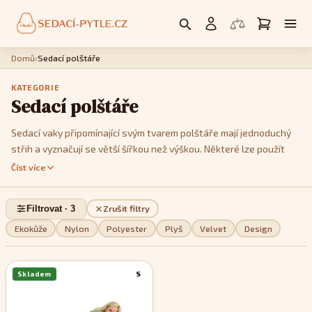
Domů
›
Sedací polštáře
KATEGORIE
Sedací polštáře
Sedací vaky připomínající svým tvarem polštáře mají jednoduchý
střih a vyznačují se větší šířkou než výškou. Některé lze použít
jako křesla, postavíte li je na kratší hranu. Jedná se především o
Číst více
modely
Cushy
nebo
Kids
. Model
Cushy
má k dispozici popruhy,
pomocí kterých je můžete tvarovat a vykouzlit tak třeba tvar
Filtrovat · 3
Zrušit filtry
imitující menší sedačku. Pokud jde o design, můžete si v této sekci
vybrat z jednobarevných, dvoubarevných nebo pestře
Ekokůže
Nylon
Polyester
Plyš
Velvet
Design
vzorovaných modelů, podle toho, které se stylově nejvíce hodí do
vašeho interiéru.
Skladem
S