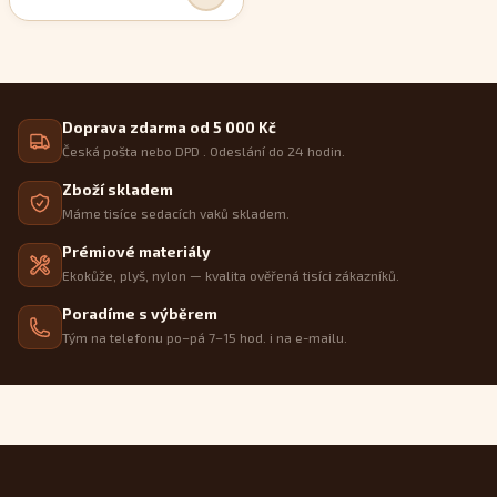
Doprava zdarma od 5 000 Kč
Česká pošta nebo DPD . Odeslání do 24 hodin.
Zboží skladem
Máme tisíce sedacích vaků skladem.
Prémiové materiály
Ekokůže, plyš, nylon — kvalita ověřená tisíci zákazníků.
Poradíme s výběrem
Tým na telefonu po–pá 7–15 hod. i na e-mailu.