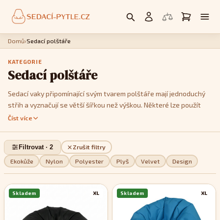
Domů
›
Sedací polštáře
KATEGORIE
Sedací polštáře
Sedací vaky připomínající svým tvarem polštáře mají jednoduchý
střih a vyznačují se větší šířkou než výškou. Některé lze použít
jako křesla, postavíte li je na kratší hranu. Jedná se především o
Číst více
modely
Cushy
nebo
Kids
. Model
Cushy
má k dispozici popruhy,
pomocí kterých je můžete tvarovat a vykouzlit tak třeba tvar
Filtrovat · 2
Zrušit filtry
imitující menší sedačku. Pokud jde o design, můžete si v této sekci
vybrat z jednobarevných, dvoubarevných nebo pestře
Ekokůže
Nylon
Polyester
Plyš
Velvet
Design
vzorovaných modelů, podle toho, které se stylově nejvíce hodí do
vašeho interiéru.
Skladem
XL
Skladem
XL