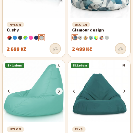
NYLON
DESIGN
Cushy
Glamour design
2 699 Kč
2 499 Kč
Skladem
L
Skladem
M
NYLON
PLYŠ