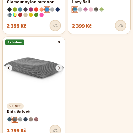
Glamour nylon outdoor
Lazy Bali
2 399 Kč
2 399 Kč
Skladem
S
VELVET
Kids Velvet
1 799 Kč