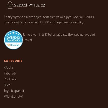
Patička webu
Český výrobce a prodejce sedacích vaků a pytlů od roku 2008.
Kvalita ověřená více než 10 000 spokojenými zákazníky.
Jsme s vámi již 17 let a naše služby jsou na vysoké
úrovni.
KATEGORIE
Křesla
Taburety
Polštáře
Míče
Jóga
spánek
&
Příslušenství