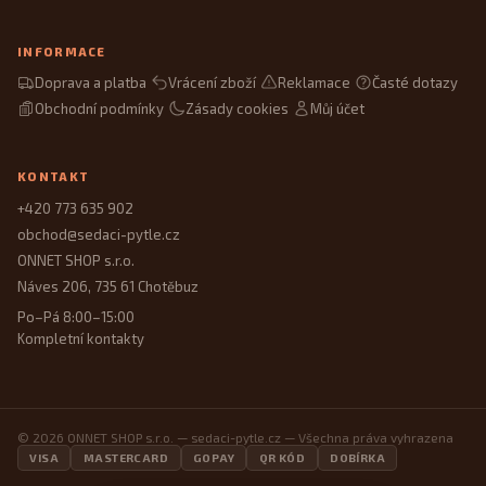
INFORMACE
Doprava a platba
Vrácení zboží
Reklamace
Časté dotazy
Obchodní podmínky
Zásady cookies
Můj účet
KONTAKT
+420 773 635 902
obchod@sedaci-pytle.cz
ONNET SHOP s.r.o.
Náves 206, 735 61 Chotěbuz
Po–Pá 8:00–15:00
Kompletní kontakty
© 2026 ONNET SHOP s.r.o. — sedaci-pytle.cz — Všechna práva vyhrazena
VISA
MASTERCARD
GOPAY
QR KÓD
DOBÍRKA