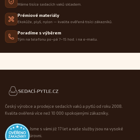
Máme tisíce sedacích vaků skladem.
Prémiové materiály
Ekokůže, plyš, nylon — kvalita ověřená tisíci zákazníků.
Poradíme s výběrem
Tým na telefonu po–pá 7–15 hod. i na e-mailu.
Patička webu
Český výrobce a prodejce sedacích vaků a pytlů od roku 2008.
Kvalita ověřená více než 10 000 spokojenými zákazníky.
Jsme s vámi již 17 let a naše služby jsou na vysoké
úrovni.