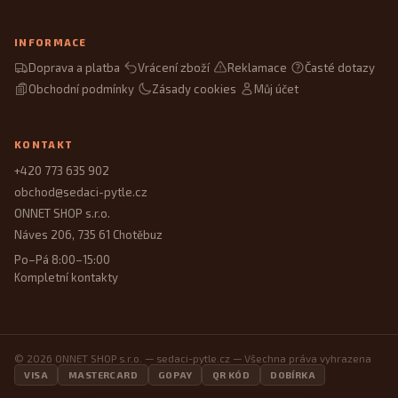
INFORMACE
Doprava a platba
Vrácení zboží
Reklamace
Časté dotazy
Obchodní podmínky
Zásady cookies
Můj účet
KONTAKT
+420 773 635 902
obchod@sedaci-pytle.cz
ONNET SHOP s.r.o.
Náves 206, 735 61 Chotěbuz
Po–Pá 8:00–15:00
Kompletní kontakty
© 2026 ONNET SHOP s.r.o. — sedaci-pytle.cz — Všechna práva vyhrazena
VISA
MASTERCARD
GOPAY
QR KÓD
DOBÍRKA