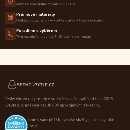
Máme tisíce sedacích vaků skladem.
Prémiové materiály
Ekokůže, plyš, nylon — kvalita ověřená tisíci zákazníků.
Poradíme s výběrem
Tým na telefonu po–pá 7–15 hod. i na e-mailu.
Patička webu
Český výrobce a prodejce sedacích vaků a pytlů od roku 2008.
Kvalita ověřená více než 10 000 spokojenými zákazníky.
Jsme s vámi již 17 let a naše služby jsou na vysoké
úrovni.