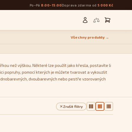
Po–Pá
8:00–15:00
Doprava zdarma od
5 000 Kč
Všechny produkty →
řkou než výškou. Některé lze použít jako křesla, postavíte li
ci popruhy, pomocí kterých je můžete tvarovat a vykouzlit
 z jednobarevných, dvoubarevných nebo pestře vzorovaných
Zrušit filtry