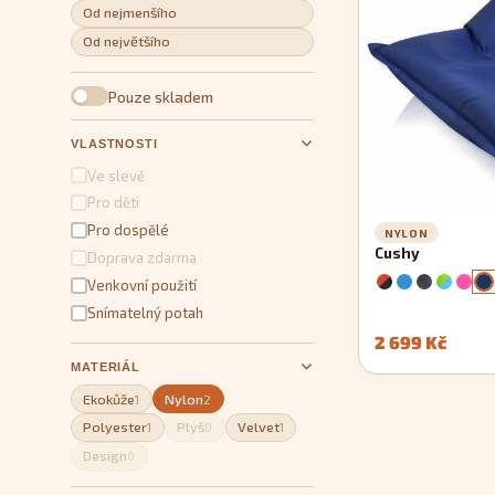
Od nejmenšího
Od největšího
Pouze skladem
VLASTNOSTI
Ve slevě
Pro děti
Pro dospělé
NYLON
Cushy
Doprava zdarma
Venkovní použití
Snímatelný potah
2 699 Kč
MATERIÁL
Ekokůže
Nylon
1
2
Polyester
Plyš
Velvet
1
0
1
Design
0