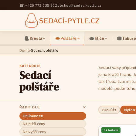
☎
+420 773 635 902
obchod@sedaci-pytle.cz
Křesla
Polštáře
Míče
Tabure
Domů
›
Sedací polštáře
KATEGORIE
Sedací vaky připomí
Sedací
je na kratší hranu.
tak třeba tvar imit
polštáře
modelů, podle toho,
ŘADIT DLE
Ekokůže
Nylon
Oblíbenosti
Nejnižší ceny
Skladem
Nejvyšší ceny