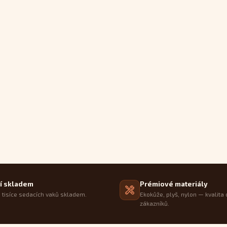
í skladem
Prémiové materiály
tisíce sedacích vaků skladem.
Ekokůže, plyš, nylon — kvalita 
zákazníků.