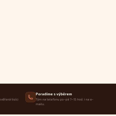
Poradíme s výběrem
ověřená tisíci
Tým na telefonu po–pá 7–15 hod. i na e-
mailu.