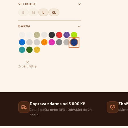
VELIKOST
S
M
L
XL
BARVA
Zrušit filtry
Doprava zdarma od 5 000 Kč
Zbož
Česká pošta nebo DPD . Odeslání do 24
Máme 
hodin.