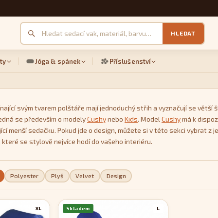
HLEDAT
ty
Jóga & spánek
Příslušenství
nající svým tvarem polštáře mají jednoduchý střih a vyznačují se větší ší
 Jedná se především o modely
Cushy
nebo
Kids
. Model
Cushy
má k dispozi
ující menší sedačku. Pokud jde o design, můžete si v této sekci vybrat
 které se stylově nejvíce hodí do vašeho interiéru.
Polyester
Plyš
Velvet
Design
XL
Skladem
L