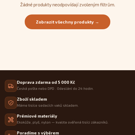
Žádné produkty neodpovídají zvoleným filtrům.
Zobrazit všechny produkty →
Doprava zdarma od 5 000 Kč
Česká pošta nebo DPD . Odeslání do 24 hodin.
Zboží skladem
Máme tisíce sedacích vaků skladem.
Prémiové materiály
Ekokůže, plyš, nylon — kvalita ověřená tisíci zákazníků.
Poradíme s výběrem