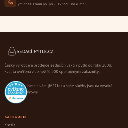
Tým na telefonu po–pá 7–15 hod. i na e-mailu.
Patička webu
Český výrobce a prodejce sedacích vaků a pytlů od roku 2008.
Kvalita ověřená více než 10 000 spokojenými zákazníky.
Jsme s vámi již 17 let a naše služby jsou na vysoké
úrovni.
KATEGORIE
Křesla