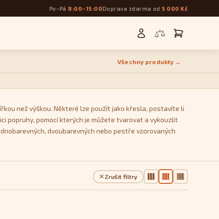
Po–Pá
8:00–15:00
Doprava zdarma od
5 000 Kč
Všechny produkty →
řkou než výškou. Některé lze použít jako křesla, postavíte li
ci popruhy, pomocí kterých je můžete tvarovat a vykouzlit
 z jednobarevných, dvoubarevných nebo pestře vzorovaných
Zrušit filtry