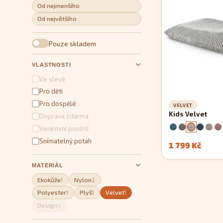
Od nejmenšího
Od největšího
Pouze skladem
VLASTNOSTI
Ve slevě
Pro děti
Pro dospělé
VELVET
Kids Velvet
Doprava zdarma
Venkovní použití
Snímatelný potah
1 799 Kč
MATERIÁL
Ekokůže
Nylon
1
2
Polyester
Plyš
Velvet
1
1
1
Design
0