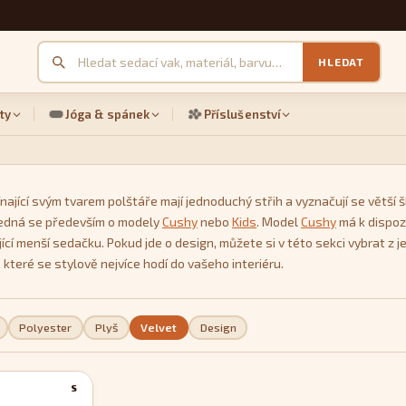
HLEDAT
ty
Jóga & spánek
Příslušenství
nající svým tvarem polštáře mají jednoduchý střih a vyznačují se větší ší
 Jedná se především o modely
Cushy
nebo
Kids
. Model
Cushy
má k dispozi
ující menší sedačku. Pokud jde o design, můžete si v této sekci vybrat
 které se stylově nejvíce hodí do vašeho interiéru.
Polyester
Plyš
Velvet
Design
S