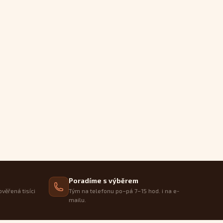
Poradíme s výběrem
ověřená tisíci
Tým na telefonu po–pá 7–15 hod. i na e-
mailu.