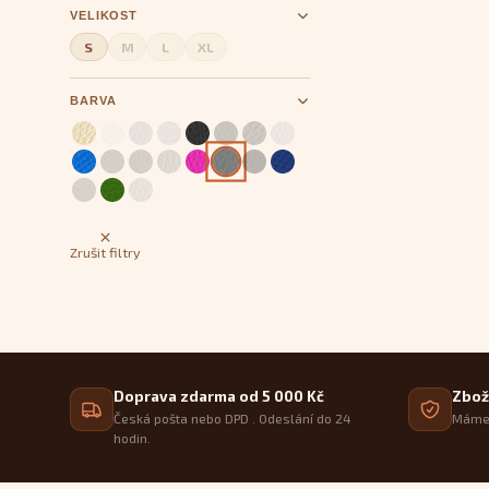
VELIKOST
S
M
L
XL
BARVA
Zrušit filtry
Doprava zdarma od 5 000 Kč
Zbož
Česká pošta nebo DPD . Odeslání do 24
Máme 
hodin.