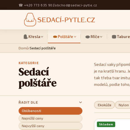
☎
+420 773 635 902
obchod@sedaci-pytle.cz
Křesla
Polštáře
Míče
Tabure
Domů
›
Sedací polštáře
KATEGORIE
Sedací vaky připomí
Sedací
je na kratší hranu.
tak třeba tvar imit
polštáře
modelů, podle toho,
ŘADIT DLE
Ekokůže
Nylon
Oblíbenosti
Nejnižší ceny
Skladem
Nejvyšší ceny