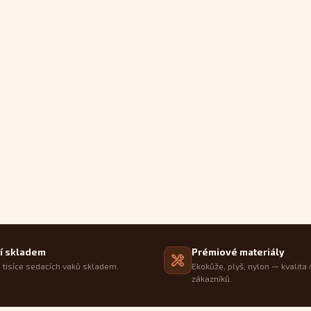
í skladem
Prémiové materiály
tisíce sedacích vaků skladem.
Ekokůže, plyš, nylon — kvalita 
zákazníků.