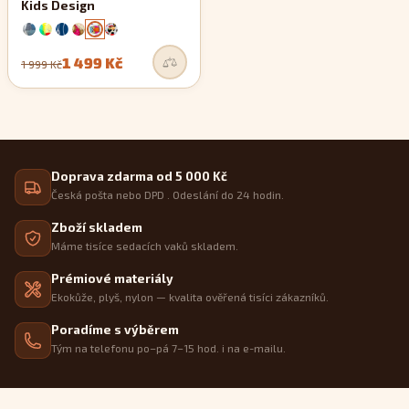
Kids Design
1 499 Kč
1 999 Kč
Doprava zdarma od 5 000 Kč
Česká pošta nebo DPD . Odeslání do 24 hodin.
Zboží skladem
Máme tisíce sedacích vaků skladem.
Prémiové materiály
Ekokůže, plyš, nylon — kvalita ověřená tisíci zákazníků.
Poradíme s výběrem
Tým na telefonu po–pá 7–15 hod. i na e-mailu.