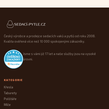
Patička webu
Český výrobce a prodejce sedacích vaků a pytlů od roku 2008.
Kvalita ověřená více než 10 000 spokojenými zákazníky.
Jsme s vámi již 17 let a naše služby jsou na vysoké
úrovni.
KATEGORIE
Křesla
Taburety
Polštáře
Míče