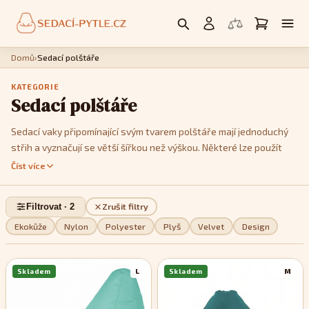
Domů
›
Sedací polštáře
KATEGORIE
Sedací polštáře
Sedací vaky připomínající svým tvarem polštáře mají jednoduchý
střih a vyznačují se větší šířkou než výškou. Některé lze použít
jako křesla, postavíte li je na kratší hranu. Jedná se především o
Číst více
modely
Cushy
nebo
Kids
. Model
Cushy
má k dispozici popruhy,
pomocí kterých je můžete tvarovat a vykouzlit tak třeba tvar
Filtrovat · 2
Zrušit filtry
imitující menší sedačku. Pokud jde o design, můžete si v této sekci
vybrat z jednobarevných, dvoubarevných nebo pestře
Ekokůže
Nylon
Polyester
Plyš
Velvet
Design
vzorovaných modelů, podle toho, které se stylově nejvíce hodí do
vašeho interiéru.
Skladem
L
Skladem
M