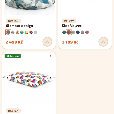
DESIGN
VELVET
Glamour design
Kids Velvet
2 499 Kč
1 799 Kč
Skladem
S
DESIGN