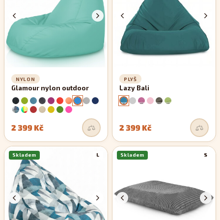
NYLON
PLYŠ
Glamour nylon outdoor
Lazy Bali
2 399 Kč
2 399 Kč
Skladem
L
Skladem
S