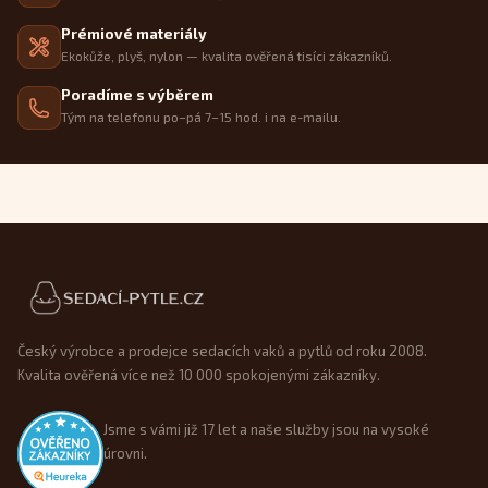
Prémiové materiály
Ekokůže, plyš, nylon — kvalita ověřená tisíci zákazníků.
Poradíme s výběrem
Tým na telefonu po–pá 7–15 hod. i na e-mailu.
Patička webu
Český výrobce a prodejce sedacích vaků a pytlů od roku 2008.
Kvalita ověřená více než 10 000 spokojenými zákazníky.
Jsme s vámi již 17 let a naše služby jsou na vysoké
úrovni.