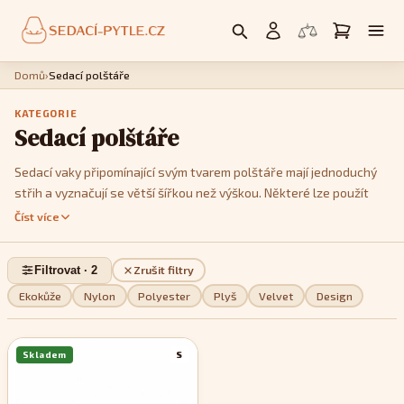
Domů
›
Sedací polštáře
KATEGORIE
Sedací polštáře
Sedací vaky připomínající svým tvarem polštáře mají jednoduchý
střih a vyznačují se větší šířkou než výškou. Některé lze použít
jako křesla, postavíte li je na kratší hranu. Jedná se především o
Číst více
modely
Cushy
nebo
Kids
. Model
Cushy
má k dispozici popruhy,
pomocí kterých je můžete tvarovat a vykouzlit tak třeba tvar
Filtrovat · 2
Zrušit filtry
imitující menší sedačku. Pokud jde o design, můžete si v této sekci
vybrat z jednobarevných, dvoubarevných nebo pestře
Ekokůže
Nylon
Polyester
Plyš
Velvet
Design
vzorovaných modelů, podle toho, které se stylově nejvíce hodí do
vašeho interiéru.
Skladem
S