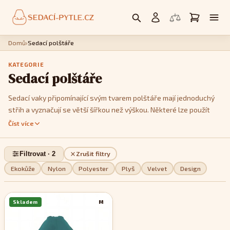
Domů
›
Sedací polštáře
KATEGORIE
Sedací polštáře
Sedací vaky připomínající svým tvarem polštáře mají jednoduchý
střih a vyznačují se větší šířkou než výškou. Některé lze použít
jako křesla, postavíte li je na kratší hranu. Jedná se především o
Číst více
modely
Cushy
nebo
Kids
. Model
Cushy
má k dispozici popruhy,
pomocí kterých je můžete tvarovat a vykouzlit tak třeba tvar
Filtrovat · 2
Zrušit filtry
imitující menší sedačku. Pokud jde o design, můžete si v této sekci
vybrat z jednobarevných, dvoubarevných nebo pestře
Ekokůže
Nylon
Polyester
Plyš
Velvet
Design
vzorovaných modelů, podle toho, které se stylově nejvíce hodí do
vašeho interiéru.
Skladem
M