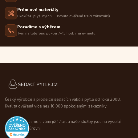
Prémiové materiály
Ekokůže, plyš, nylon — kvalita ověřená tisíci zákazníků.
Poradíme s výběrem
Tým na telefonu po–pá 7–15 hod. i na e-mailu.
Patička webu
Český výrobce a prodejce sedacích vaků a pytlů od roku 2008.
Kvalita ověřená více než 10 000 spokojenými zákazníky.
Jsme s vámi již 17 let a naše služby jsou na vysoké
úrovni.