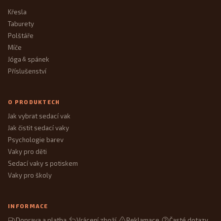
Křesla
Taburety
Polštáře
Míče
Jóga
spánek
&
Příslušenství
O PRODUKTECH
Jak vybrat sedací vak
Jak čistit sedací vaky
Psychologie barev
Vaky pro děti
Sedací vaky s potiskem
Vaky pro školy
INFORMACE
Doprava a platba
Vrácení zboží
Reklamace
Časté dotazy