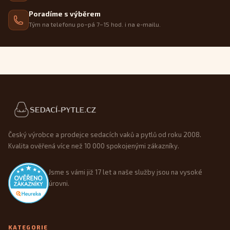
Poradíme s výběrem
Tým na telefonu po–pá 7–15 hod. i na e-mailu.
Patička webu
Český výrobce a prodejce sedacích vaků a pytlů od roku 2008.
Kvalita ověřená více než 10 000 spokojenými zákazníky.
Jsme s vámi již 17 let a naše služby jsou na vysoké
úrovni.
KATEGORIE