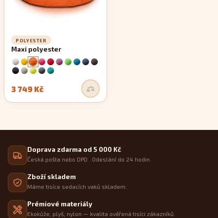
POLYESTER
Maxi polyester
3 749 Kč
Doprava zdarma od 5 000 Kč
Česká pošta nebo DPD . Odeslání do 24 hodin.
Zboží skladem
Máme tisíce sedacích vaků skladem.
Prémiové materiály
Ekokůže, plyš, nylon — kvalita ověřená tisíci zákazníků.