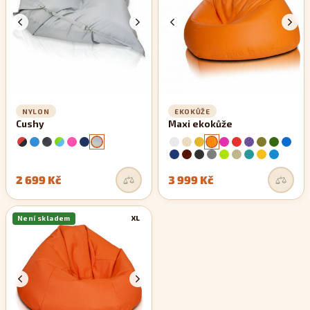
NYLON
EKOKŮŽE
Cushy
Maxi ekokůže
2 699 Kč
3 999 Kč
Není skladem
XL