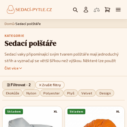
Domů
›
Sedací polštáře
KATEGORIE
Sedací polštáře
Sedací vaky připomínající svým tvarem polštáře mají jednoduchý
střih a vyznačují se větší šířkou než výškou. Některé lze použít
jako křesla, postavíte li je na kratší hranu. Jedná se především o
Číst více
modely
Cushy
nebo
Kids
. Model
Cushy
má k dispozici popruhy,
pomocí kterých je můžete tvarovat a vykouzlit tak třeba tvar
Filtrovat · 2
Zrušit filtry
imitující menší sedačku. Pokud jde o design, můžete si v této sekci
vybrat z jednobarevných, dvoubarevných nebo pestře
Ekokůže
Nylon
Polyester
Plyš
Velvet
Design
vzorovaných modelů, podle toho, které se stylově nejvíce hodí do
vašeho interiéru.
Skladem
XL
Skladem
XL