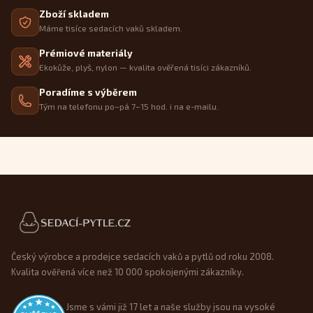
Zboží skladem
Máme tisíce sedacích vaků skladem.
Prémiové materiály
Ekokůže, plyš, nylon — kvalita ověřená tisíci zákazníků.
Poradíme s výběrem
Tým na telefonu po–pá 7–15 hod. i na e-mailu.
Patička webu
Český výrobce a prodejce sedacích vaků a pytlů od roku 2008.
Kvalita ověřená více než 10 000 spokojenými zákazníky.
Jsme s vámi již 17 let a naše služby jsou na vysoké