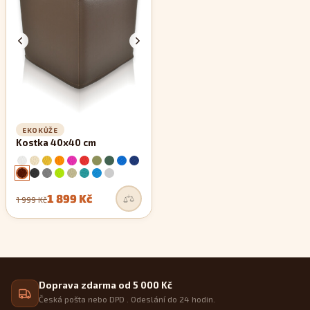
zachovávají si své rovné linie.
EKOKŮŽE
Kostka 40x40 cm
1 899 Kč
1 999 Kč
Doprava zdarma od 5 000 Kč
Česká pošta nebo DPD . Odeslání do 24 hodin.