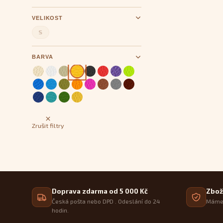
VELIKOST
S
BARVA
Zrušit filtry
Doprava zdarma od 5 000 Kč
Zbož
Česká pošta nebo DPD . Odeslání do 24
Máme 
hodin.