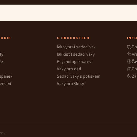
GORIE
O PRODUKTECH
INF
Jak vybrat sedací vak
Do
ty
Jak čistit sedací vaky
Vr
ře
Psychologie barev
Ča
Vaky pro děti
Ob
spánek
Sedací vaky s potiskem
Zá
enství
Vaky pro školy
zena