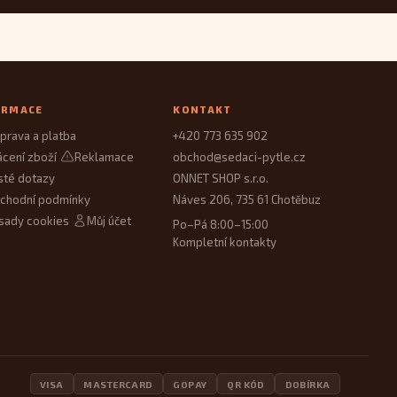
ORMACE
KONTAKT
prava a platba
+420 773 635 902
ácení zboží
Reklamace
obchod@sedaci-pytle.cz
sté dotazy
ONNET SHOP s.r.o.
chodní podmínky
Náves 206, 735 61 Chotěbuz
sady cookies
Můj účet
Po–Pá 8:00–15:00
Kompletní kontakty
VISA
MASTERCARD
GOPAY
QR KÓD
DOBÍRKA