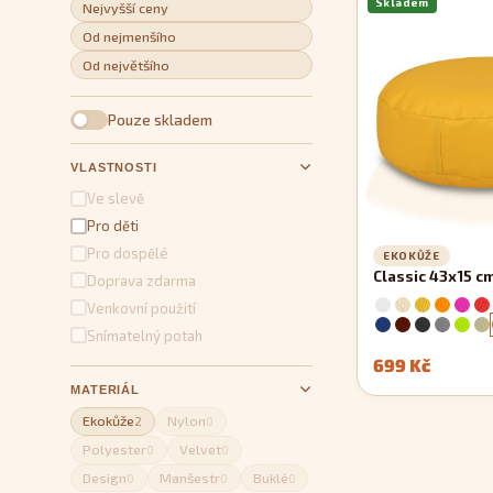
Skladem
Nejvyšší ceny
Od nejmenšího
Od největšího
Pouze skladem
VLASTNOSTI
Ve slevě
Pro děti
Pro dospělé
EKOKŮŽE
Classic 43x15 c
Doprava zdarma
Venkovní použití
Snímatelný potah
699 Kč
MATERIÁL
Ekokůže
Nylon
2
0
Polyester
Velvet
0
0
Design
Manšestr
Buklé
0
0
0