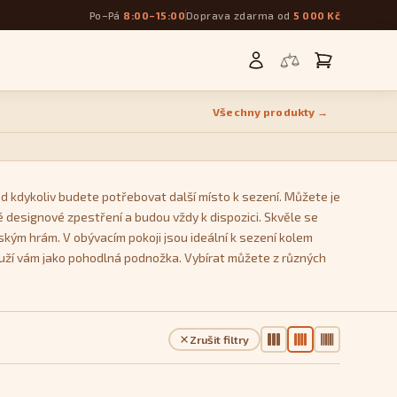
Po–Pá
8:00–15:00
Doprava zdarma od
5 000 Kč
Všechny produkty →
d kdykoliv budete potřebovat další místo k sezení. Můžete je
 designové zpestření a budou vždy k dispozici. Skvěle se
ským hrám. V obývacím pokoji jsou ideální k sezení kolem
ouží vám jako pohodlná podnožka. Vybírat můžete z různých
Kostka
, který se během používání nedeformují a zachovávají
Zrušit filtry