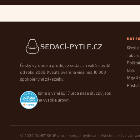
Patička webu
KATE
Křesla
Tabure
Polštá
Český výrobce a prodejce sedacích vaků a pytlů
Míče
od roku 2008. Kvalita ověřená více než 10 000
Jóga
&
spokojenými zákazníky.
Přísluš
Jsme s vámi již 17 let a naše služby jsou
na vysoké úrovni.
© 2026 ONNET SHOP s.r.o. — sedaci-pytle.cz — Všechna práva vyhra