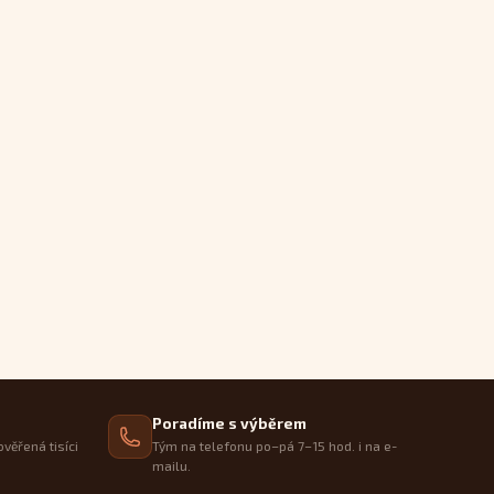
Poradíme s výběrem
ověřená tisíci
Tým na telefonu po–pá 7–15 hod. i na e-
mailu.