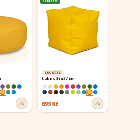
Skladem
EKOKŮŽE
m
Cubes 37x37 cm
899 Kč