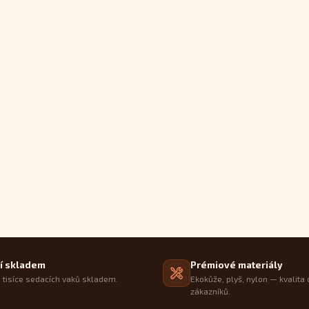
í skladem
Prémiové materiály
tisíce sedacích vaků skladem.
Ekokůže, plyš, nylon — kvalita 
zákazníků.