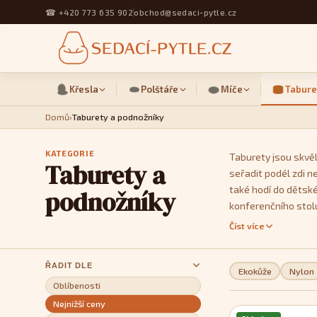
☎
+420 773 635 902
obchod@sedaci-pytle.cz
Křesla
Polštáře
Míče
Tabure
Domů
›
Taburety a podnožníky
KATEGORIE
Taburety jsou skvěl
Taburety a
seřadit podél zdi n
také hodí do dětské
podnožníky
konferenčního stol
tvarů a velikostí a
Číst více
si své rovné linie.
ŘADIT DLE
Ekokůže
Nylon
Oblíbenosti
Nejnižší ceny