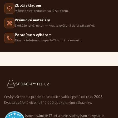
Zboží skladem
Máme tisíce sedacích vaků skladem.
Prémiové materiály
Ekokůže, plyš, nylon — kvalita ověřená tisíci zákazníků.
Poradíme s výběrem
Tým na telefonu po–pá 7–15 hod. i na e-mailu.
Patička webu
Český výrobce a prodejce sedacích vaků a pytlů od roku 2008.
Kvalita ověřená více než 10 000 spokojenými zákazníky.
Jsme s vámi již 17 let a naše služby jsou na vysoké