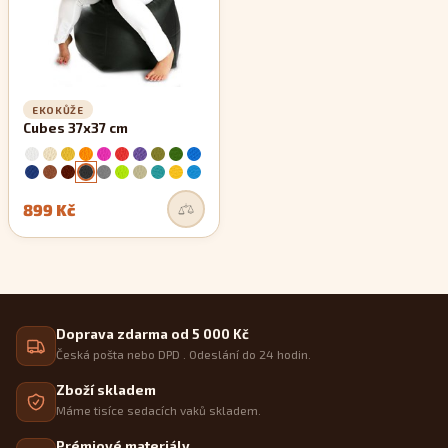
EKOKŮŽE
Cubes 37x37 cm
899 Kč
Doprava zdarma od 5 000 Kč
Česká pošta nebo DPD . Odeslání do 24 hodin.
Zboží skladem
Máme tisíce sedacích vaků skladem.
Prémiové materiály