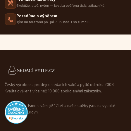
Ekokůže, plyš, nylon — kvalita ověřená tisíci zákazníků.
Poradíme s výběrem
Tým na telefonu po–pá 7–15 hod. i na e-mailu.
Patička webu
Český výrobce a prodejce sedacích vaků a pytlů od roku 2008.
Kvalita ověřená více než 10 000 spokojenými zákazníky.
Jsme s vámi již 17 let a naše služby jsou na vysoké
úrovni.