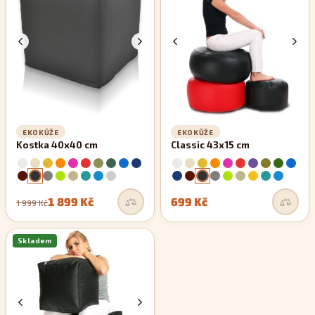
zachovávají si své rovné linie.
EKOKŮŽE
EKOKŮŽE
Kostka 40x40 cm
Classic 43x15 cm
1 899 Kč
699 Kč
1 999 Kč
Skladem