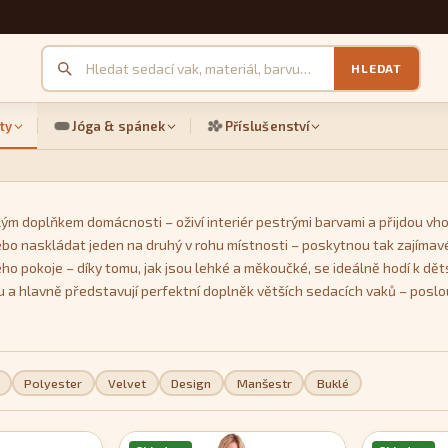
HLEDAT
ty
Jóga & spánek
Příslušenství
ým doplňkem domácnosti – oživí interiér pestrými barvami a přijdou vho
ebo naskládat jeden na druhý v rohu místnosti – poskytnou tak zajímavé
ho pokoje – díky tomu, jak jsou lehké a měkoučké, se ideálně hodí k dět
u a hlavně představují perfektní doplněk větších sedacích vaků – posl
 samozřejmě také z velkého množství pestrých barev. Unikátní je model
Polyester
Velvet
Design
Manšestr
Buklé