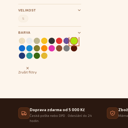
VELIKOST
S
BARVA
Zrušit filtry
Doprava zdarma od 5 000 Kč
Zbož
Česká pošta nebo DPD . Odeslání do 24
Máme 
hodin.