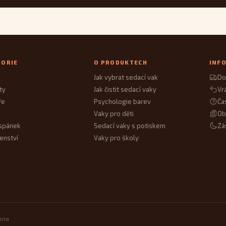
GORIE
O PRODUKTECH
INF
Jak vybrat sedací vak
Do
ty
Jak čistit sedací vaky
Vr
ře
Psychologie barev
Ča
Vaky pro děti
Ob
spánek
Sedací vaky s potiskem
Zá
enství
Vaky pro školy
zena