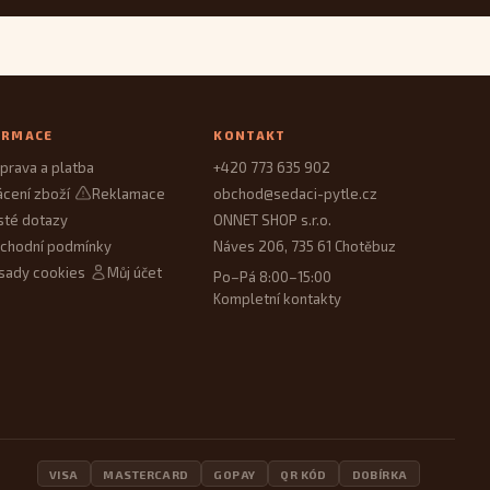
ORMACE
KONTAKT
prava a platba
+420 773 635 902
ácení zboží
Reklamace
obchod@sedaci-pytle.cz
sté dotazy
ONNET SHOP s.r.o.
chodní podmínky
Náves 206, 735 61 Chotěbuz
sady cookies
Můj účet
Po–Pá 8:00–15:00
Kompletní kontakty
VISA
MASTERCARD
GOPAY
QR KÓD
DOBÍRKA