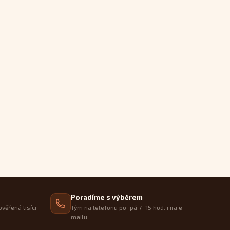
Poradíme s výběrem
ověřená tisíci
Tým na telefonu po–pá 7–15 hod. i na e-
mailu.