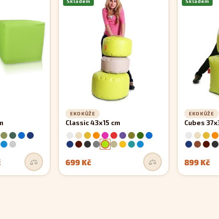
Skladem
Skladem
EKOKŮŽE
EKOKŮŽE
m
Classic 43x15 cm
Cubes 37x
č
699 Kč
899 Kč