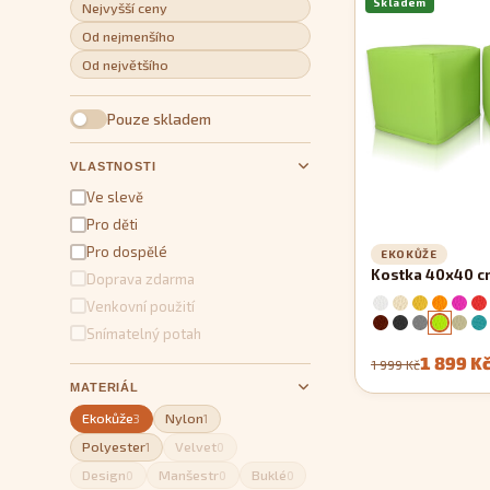
Skladem
Nejvyšší ceny
Od nejmenšího
Od největšího
Pouze skladem
VLASTNOSTI
Ve slevě
Pro děti
Pro dospělé
EKOKŮŽE
Kostka 40x40 c
Doprava zdarma
Venkovní použití
Snímatelný potah
1 899 K
1 999 Kč
MATERIÁL
Ekokůže
Nylon
3
1
Polyester
Velvet
1
0
Design
Manšestr
Buklé
0
0
0