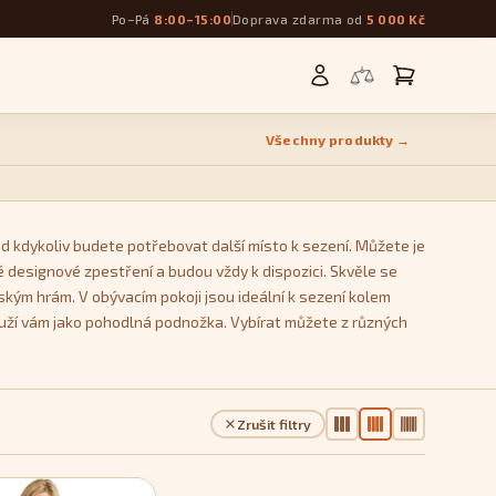
Po–Pá
8:00–15:00
Doprava zdarma od
5 000 Kč
Všechny produkty →
d kdykoliv budete potřebovat další místo k sezení. Můžete je
 designové zpestření a budou vždy k dispozici. Skvěle se
ským hrám. V obývacím pokoji jsou ideální k sezení kolem
ouží vám jako pohodlná podnožka. Vybírat můžete z různých
Kostka
, který se během používání nedeformují a zachovávají
Zrušit filtry