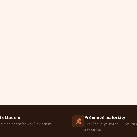
í skladem
Prémiové materiály
tisíce sedacích vaků skladem.
Ekokůže, plyš, nylon — kvalita 
zákazníků.