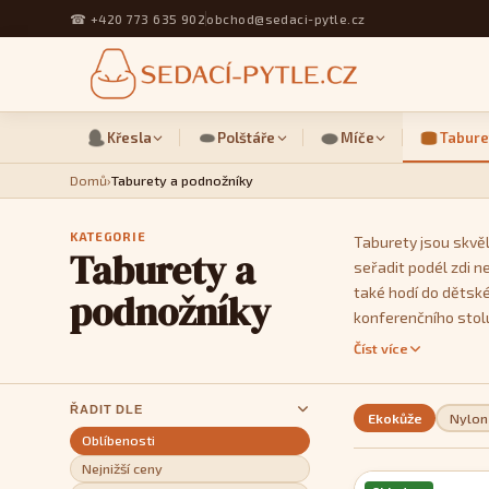
☎
+420 773 635 902
obchod@sedaci-pytle.cz
Křesla
Polštáře
Míče
Tabure
Domů
›
Taburety a podnožníky
KATEGORIE
Taburety jsou skvěl
Taburety a
seřadit podél zdi n
také hodí do dětské
podnožníky
konferenčního stol
tvarů a velikostí a
Číst více
si své rovné linie.
ŘADIT DLE
Ekokůže
Nylon
Oblíbenosti
Nejnižší ceny