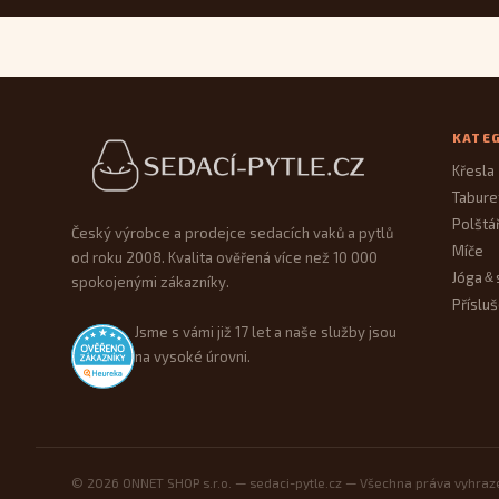
Patička webu
KATE
Křesla
Tabure
Polštá
Český výrobce a prodejce sedacích vaků a pytlů
Míče
od roku 2008. Kvalita ověřená více než 10 000
Jóga
&
spokojenými zákazníky.
Přísluš
Jsme s vámi již 17 let a naše služby jsou
na vysoké úrovni.
© 2026 ONNET SHOP s.r.o. — sedaci-pytle.cz — Všechna práva vyhra