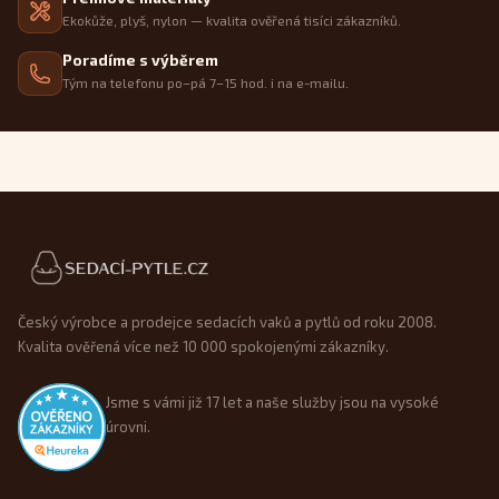
Ekokůže, plyš, nylon — kvalita ověřená tisíci zákazníků.
Poradíme s výběrem
Tým na telefonu po–pá 7–15 hod. i na e-mailu.
Patička webu
Český výrobce a prodejce sedacích vaků a pytlů od roku 2008.
Kvalita ověřená více než 10 000 spokojenými zákazníky.
Jsme s vámi již 17 let a naše služby jsou na vysoké
úrovni.