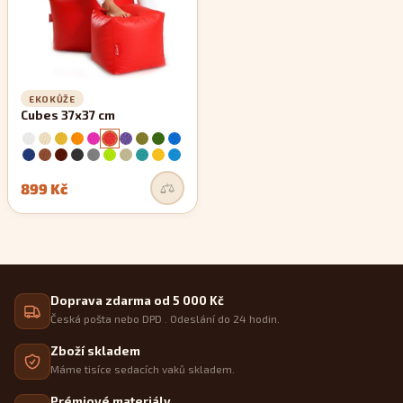
EKOKŮŽE
Cubes 37x37 cm
899 Kč
Doprava zdarma od 5 000 Kč
Česká pošta nebo DPD . Odeslání do 24 hodin.
Zboží skladem
Máme tisíce sedacích vaků skladem.
Prémiové materiály