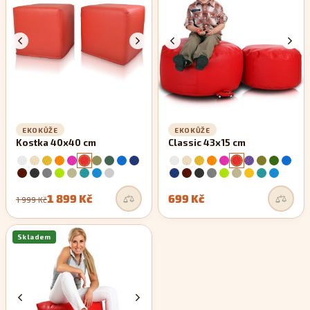
zachovávají si své rovné linie.
EKOKŮŽE
EKOKŮŽE
Kostka 40x40 cm
Classic 43x15 cm
1 899 Kč
699 Kč
1 999 Kč
Skladem