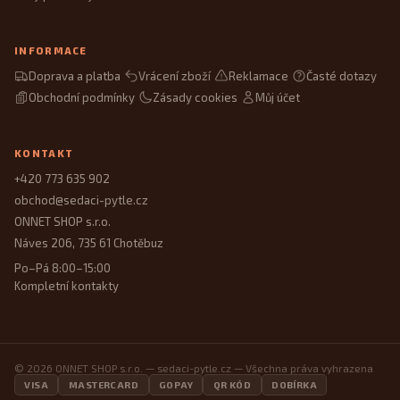
INFORMACE
Doprava a platba
Vrácení zboží
Reklamace
Časté dotazy
Obchodní podmínky
Zásady cookies
Můj účet
KONTAKT
+420 773 635 902
obchod@sedaci-pytle.cz
ONNET SHOP s.r.o.
Náves 206, 735 61 Chotěbuz
Po–Pá 8:00–15:00
Kompletní kontakty
© 2026 ONNET SHOP s.r.o. — sedaci-pytle.cz — Všechna práva vyhrazena
VISA
MASTERCARD
GOPAY
QR KÓD
DOBÍRKA