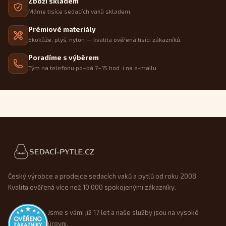
Zboží skladem
Máme tisíce sedacích vaků skladem.
Prémiové materiály
Ekokůže, plyš, nylon — kvalita ověřená tisíci zákazníků.
Poradíme s výběrem
Tým na telefonu po–pá 7–15 hod. i na e-mailu.
Patička webu
Český výrobce a prodejce sedacích vaků a pytlů od roku 2008.
Kvalita ověřená více než 10 000 spokojenými zákazníky.
Jsme s vámi již 17 let a naše služby jsou na vysoké
úrovni.