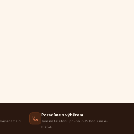
Poradíme s výběrem
ověřená tisíci
Tým na telefonu po–pá 7–15 hod. i na e-
mailu.