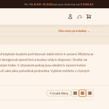
Po–Pá
8:00–15:00
Doprava zdarma od
5 000 Kč
Všechny produkty →
d kdykoliv budete potřebovat další místo k sezení. Můžete je
 designové zpestření a budou vždy k dispozici. Skvěle se
ským hrám. V obývacím pokoji jsou ideální k sezení kolem
ouží vám jako pohodlná podnožka. Vybírat můžete z různých
Kostka
, který se během používání nedeformují a zachovávají
Zrušit filtry