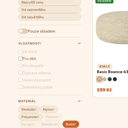
Skladem
Nejvyšší ceny
Od nejmenšího
Od největšího
Pouze skladem
VLASTNOSTI
Ve slevě
Pro děti
Pro dospělé
BUKLÉ
Basic Bounce 4
Doprava zdarma
Venkovní použití
Snímatelný potah
599 Kč
MATERIÁL
Ekokůže
Nylon
3
1
Polyester
Velvet
1
0
Design
Manšestr
Buklé
0
0
1