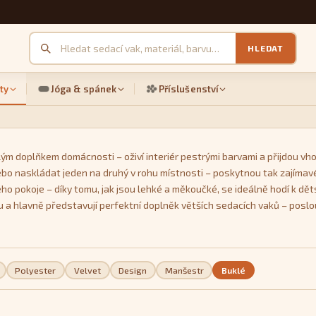
HLEDAT
ty
Jóga & spánek
Příslušenství
ým doplňkem domácnosti – oživí interiér pestrými barvami a přijdou vho
ebo naskládat jeden na druhý v rohu místnosti – poskytnou tak zajímavé
ho pokoje – díky tomu, jak jsou lehké a měkoučké, se ideálně hodí k dět
u a hlavně představují perfektní doplněk větších sedacích vaků – posl
 samozřejmě také z velkého množství pestrých barev. Unikátní je model
Polyester
Velvet
Design
Manšestr
Buklé