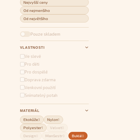
Nejvyšší ceny
Od nejmenšího
Od největšího
Pouze skladem
VLASTNOSTI
Ve slevě
Pro děti
Pro dospělé
Doprava zdarma
Venkovní použití
Snímatelný potah
MATERIÁL
Ekokůže
Nylon
3
1
Polyester
Velvet
1
0
Design
Manšestr
Buklé
0
0
0