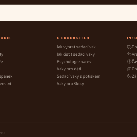
GORIE
O PRODUKTECH
INF
Jak vybrat sedací vak
Do
ty
Jak čistit sedací vaky
Vr
ře
Psychologie barev
Ča
Vaky pro děti
Ob
spánek
Sedací vaky s potiskem
Zá
enství
Vaky pro školy
zena