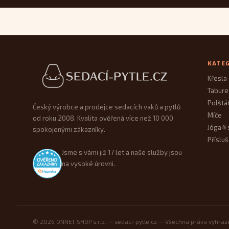
Patička webu
KATE
Křesla
Tabure
Polštá
Český výrobce a prodejce sedacích vaků a pytlů
Míče
od roku 2008. Kvalita ověřená více než 10 000
Jóga
&
spokojenými zákazníky.
Přísluš
Jsme s vámi již 17 let a naše služby jsou
na vysoké úrovni.
© 2026 ONNET SHOP s.r.o. — sedaci-pytle.cz — Všechna práva vyhra