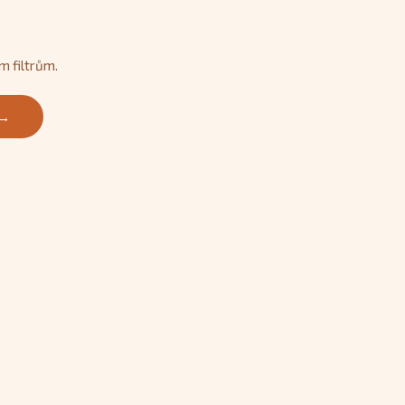
m filtrům.
 →