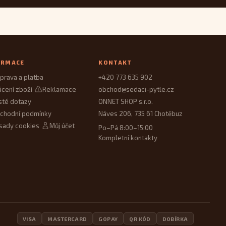
ORMACE
KONTAKT
prava a platba
+420 773 635 902
ácení zboží
Reklamace
obchod@sedaci-pytle.cz
sté dotazy
ONNET SHOP s.r.o.
chodní podmínky
Náves 206, 735 61 Chotěbuz
sady cookies
Můj účet
Po–Pá 8:00–15:00
Kompletní kontakty
VISA
MASTERCARD
GOPAY
QR KÓD
DOBÍRKA