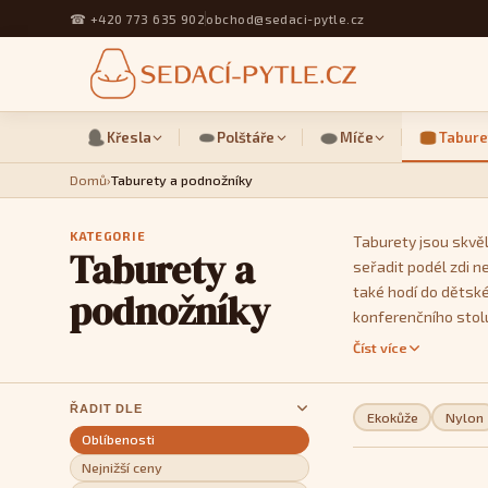
☎
+420 773 635 902
obchod@sedaci-pytle.cz
Křesla
Polštáře
Míče
Tabure
Domů
›
Taburety a podnožníky
KATEGORIE
Taburety jsou skvěl
Taburety a
seřadit podél zdi n
také hodí do dětské
podnožníky
konferenčního stol
tvarů a velikostí a
Číst více
si své rovné linie.
ŘADIT DLE
Ekokůže
Nylon
Oblíbenosti
Nejnižší ceny