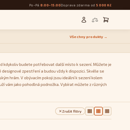
Po–Pá
8:00–15:00
Doprava zdarma od
5 000 Kč
Všechny produkty →
d kdykoliv budete potřebovat další místo k sezení. Můžete je
 designové zpestření a budou vždy k dispozici. Skvěle se
ským hrám. V obývacím pokoji jsou ideální k sezení kolem
ouží vám jako pohodlná podnožka. Vybírat můžete z různých
Kostka
, který se během používání nedeformují a zachovávají
Zrušit filtry