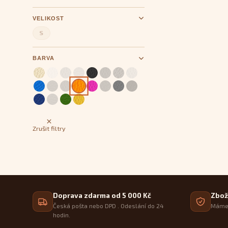
VELIKOST
S
BARVA
Zrušit filtry
Doprava zdarma od 5 000 Kč
Zbož
Česká pošta nebo DPD . Odeslání do 24
Máme 
hodin.