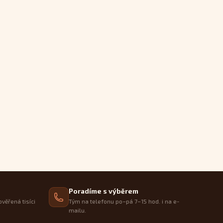
Poradíme s výběrem
ověřená tisíci
Tým na telefonu po–pá 7–15 hod. i na e-
mailu.