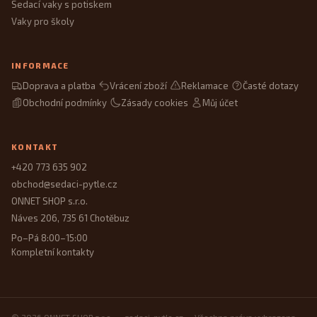
Sedací vaky s potiskem
Vaky pro školy
INFORMACE
Doprava a platba
Vrácení zboží
Reklamace
Časté dotazy
Obchodní podmínky
Zásady cookies
Můj účet
KONTAKT
+420 773 635 902
obchod@sedaci-pytle.cz
ONNET SHOP s.r.o.
Náves 206, 735 61 Chotěbuz
Po–Pá 8:00–15:00
Kompletní kontakty
© 2026 ONNET SHOP s.r.o. — sedaci-pytle.cz — Všechna práva vyhrazena