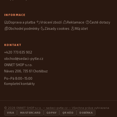
INFORMACE
Doprava a platba
Vrácení zboží
Reklamace
Časté dotazy
Obchodní podmínky
Zásady cookies
Můj účet
KONTAKT
+420 773 635 902
obchod@sedaci-pytle.cz
ONNET SHOP s.r.o.
Náves 206, 735 61 Chotěbuz
Po–Pá 8:00–15:00
Kompletní kontakty
© 2026 ONNET SHOP s.r.o. — sedaci-pytle.cz — Všechna práva vyhrazena
VISA
MASTERCARD
GOPAY
QR KÓD
DOBÍRKA