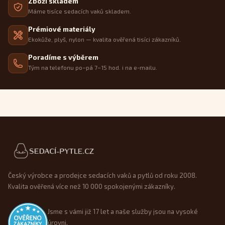
Zboží skladem
Máme tisíce sedacích vaků skladem.
Prémiové materiály
Ekokůže, plyš, nylon — kvalita ověřená tisíci zákazníků.
Poradíme s výběrem
Tým na telefonu po–pá 7–15 hod. i na e-mailu.
Patička webu
Český výrobce a prodejce sedacích vaků a pytlů od roku 2008.
Kvalita ověřená více než 10 000 spokojenými zákazníky.
Jsme s vámi již 17 let a naše služby jsou na vysoké
úrovni.