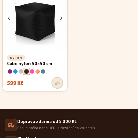
zachovávají si své rovné linie.
NYLON
Cube nylon 40x40 cm
599 Kč
Doprava zdarma od 5 000 Kč
Česká pošta nebo DPD . Odeslání do 24 hodin.