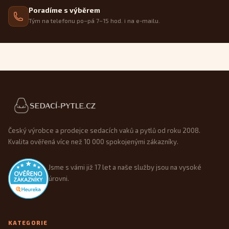
Poradíme s výběrem
Tým na telefonu po–pá 7–15 hod. i na e-mailu.
Patička webu
Český výrobce a prodejce sedacích vaků a pytlů od roku 2008.
Kvalita ověřená více než 10 000 spokojenými zákazníky.
Jsme s vámi již 17 let a naše služby jsou na vysoké
úrovni.
KATEGORIE