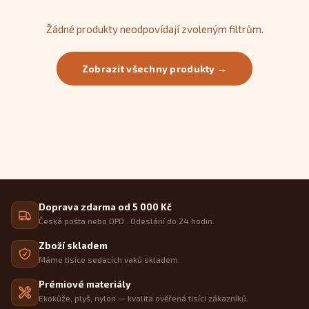
zachovávají si své rovné linie.
Žádné produkty neodpovídají zvoleným filtrům.
Zobrazit všechny produkty →
Doprava zdarma od 5 000 Kč
Česká pošta nebo DPD . Odeslání do 24 hodin.
Zboží skladem
Máme tisíce sedacích vaků skladem.
Prémiové materiály
Ekokůže, plyš, nylon — kvalita ověřená tisíci zákazníků.