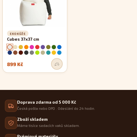
EKOKŮŽE
Cubes 37x37 cm
899 Kč
Doprava zdarma od 5 000 Kč
Česká pošta nebo DPD . Odeslání do 24 hodin.
Zboží skladem
Máme tisíce sedacích vaků skladem.
Prémiové materiály