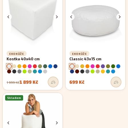
zachovávají si své rovné linie.
EKOKŮŽE
EKOKŮŽE
Kostka 40x40 cm
Classic 43x15 cm
1 899 Kč
699 Kč
1 999 Kč
Skladem