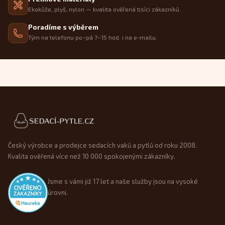
Ekokůže, plyš, nylon — kvalita ověřená tisíci zákazníků.
Poradíme s výběrem
Tým na telefonu po–pá 7–15 hod. i na e-mailu.
Patička webu
Český výrobce a prodejce sedacích vaků a pytlů od roku 2008.
Kvalita ověřená více než 10 000 spokojenými zákazníky.
Jsme s vámi již 17 let a naše služby jsou na vysoké
úrovni.