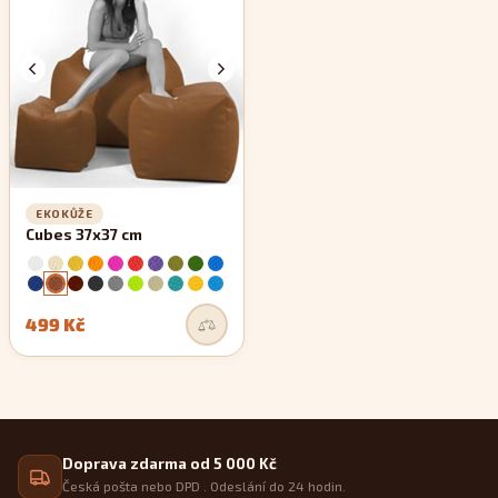
zachovávají si své rovné linie.
EKOKŮŽE
Cubes 37x37 cm
499 Kč
Doprava zdarma od 5 000 Kč
Česká pošta nebo DPD . Odeslání do 24 hodin.