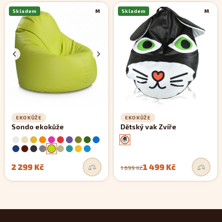
Skladem
M
Skladem
M
EKOKŮŽE
EKOKŮŽE
Sondo ekokůže
Dětský vak Zvíře
2 299 Kč
1 499 Kč
1 699 Kč