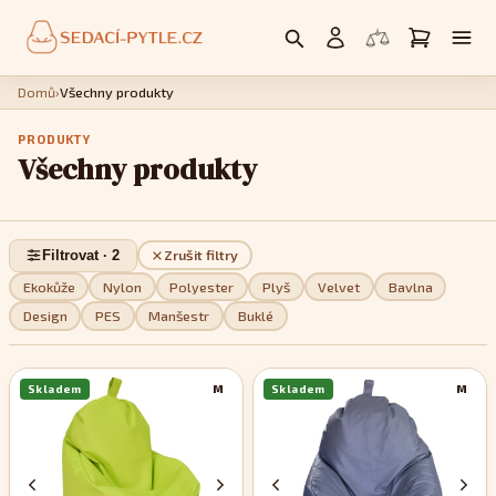
Domů
›
Všechny produkty
PRODUKTY
Všechny produkty
Filtrovat · 2
Zrušit filtry
Ekokůže
Nylon
Polyester
Plyš
Velvet
Bavlna
Design
PES
Manšestr
Buklé
Skladem
M
Skladem
M