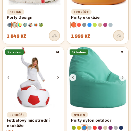
DESIGN
EKOKŮŽE
Porty Design
Porty ekokůže
1 849 Kč
1 999 Kč
Skladem
M
Skladem
M
EKOKŮŽE
NYLON
Fotbalový míč střední
Porty nylon outdoor
ekokůže