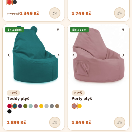
1 349 Kč
1 749 Kč
1 799 Kč
Skladem
M
Skladem
M
PLYŠ
PLYŠ
Teddy plyš
Porty plyš
1 899 Kč
1 849 Kč