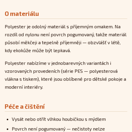
O materiálu
Polyester je odolný materiál s příjemným omakem. Na
rozdíl od nylonu není povrch pogumovaný, takže materiál
působí měkčeji a tepelně příjemněji — obzvlášť v létě,
kdy ekokůže může být lepkavá.
Polyester nabízíme v jednobarevných variantách i
vzorovaných provedeních (série PES — polyesterová
vlákna s tiskem), které jsou oblíbené pro dětské pokoje a
moderní interiéry.
Péče a čištění
Vysát nebo otřít vlhkou houbičkou s mýdlem
Povrch není pogumovaný — nečistoty nelze