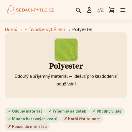
Domů
→
Průvodce výběrem
→
Polyester
Polyester
Odolný a příjemný materiál — ideální pro každodenní
používání
✓ Odolný materiál
✓ Příjemný na dotek
✓ Vhodný v létě
✓ Mnoho barevných vzorů
✗ Horší čistitelnost
✗ Pouze do interiéru