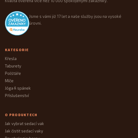
Kvalita ověřená více než 10 000 spokojenými zákazníky.
Jsme s vámi již 17 let a naše služby jsou na vysoké
úrovni.
KATEGORIE
Křesla
Taburety
Polštáře
Míče
Jóga
spánek
&
Příslušenství
O PRODUKTECH
Jak vybrat sedací vak
Jak čistit sedací vaky