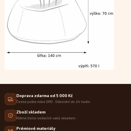
Doprava zdarma od 5 000 Kč
Česká pošta nebo DPD . Odeslání do 24 hodin.
Zboží skladem
Máme tisíce sedacích vaků skladem.
Prémiové materiály