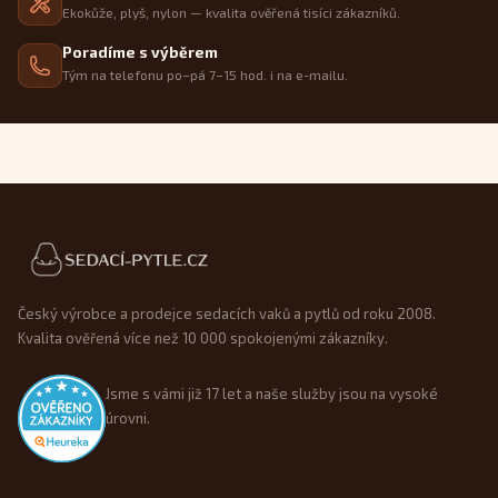
Ekokůže, plyš, nylon — kvalita ověřená tisíci zákazníků.
Poradíme s výběrem
Tým na telefonu po–pá 7–15 hod. i na e-mailu.
Patička webu
Český výrobce a prodejce sedacích vaků a pytlů od roku 2008.
Kvalita ověřená více než 10 000 spokojenými zákazníky.
Jsme s vámi již 17 let a naše služby jsou na vysoké
úrovni.