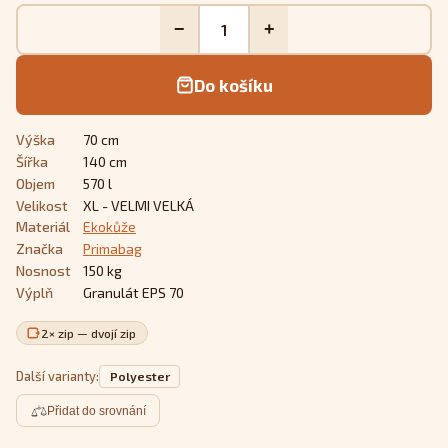
−
+
Do košíku
Výška
70 cm
Šířka
140 cm
Objem
570 l
Velikost
XL - VELMI VELKÁ
Materiál
Ekokůže
Značka
Primabag
Nosnost
150 kg
Výplň
Granulát EPS 70
2× zip — dvojí zip
Další varianty:
Polyester
Přidat do srovnání