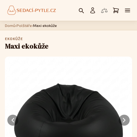
Domů
›
Polštáře
›
Maxi ekokůže
EKOKŮŽE
Maxi ekokůže