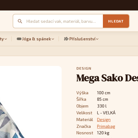
HLEDAT
ty
Jóga & spánek
Příslušenství
DESIGN
Mega Sako De
Výška
100 cm
Šířka
85 cm
Objem
330 l
Velikost
L - VELKÁ
Materiál
Design
Značka
Primabag
Nosnost
120 kg