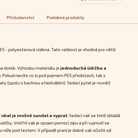
Příslušenství
Podobné produkty
 - polyesterová vlákna. Tato velikost je vhodná pro větší
na dotek. Výhodou materiálu je
jednoduchá údržba a
u. Pokud nevíte co si pod pojmem PES představit, tak z
aty (spolu s bavlnou a hedvábím). Sedací pytel je rovněž
í obal je možné sundat a vyprat
. Sedací vak se totiž skládá
ličky. Vnitřní vak je spojen pomocí zipu a při vyjmutí se
 níže pod textem. V případě praní je dobré vak očistit od