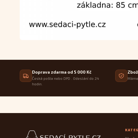
Doprava zdarma od 5 000 Kč
Zbož
Česká pošta nebo DPD . Odeslání do 24
Máme 
hodin.
Patička webu
KATE