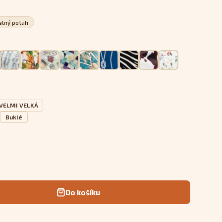
elný potah
 VELMI VELKÁ
Buklé
Do košíku