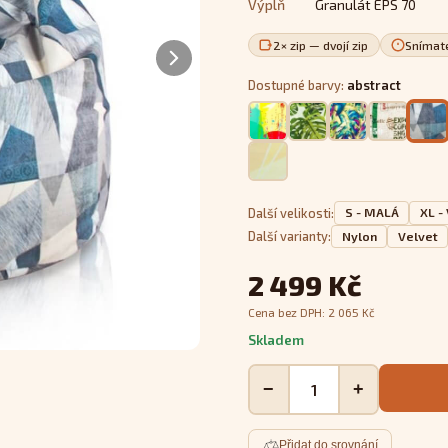
Výplň
Granulát EPS 70
2× zip — dvojí zip
Snímat
Dostupné barvy:
abstract
Další velikosti:
S - MALÁ
XL -
Další varianty:
Nylon
Velvet
2 499 Kč
Cena bez DPH:
2 065
Kč
Skladem
−
+
Přidat do srovnání