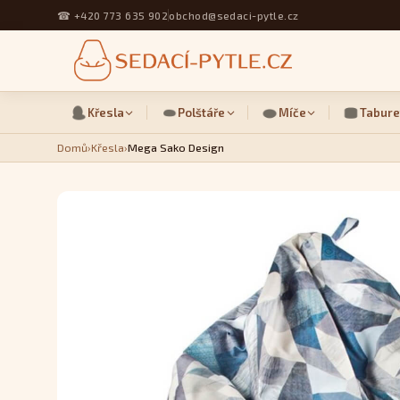
☎
+420 773 635 902
obchod@sedaci-pytle.cz
Křesla
Polštáře
Míče
Tabure
Domů
›
Křesla
›
Mega Sako Design