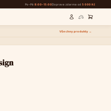
Po–Pá
8:00–15:00
Doprava zdarma od
5 000 Kč
Všechny produkty →
sign