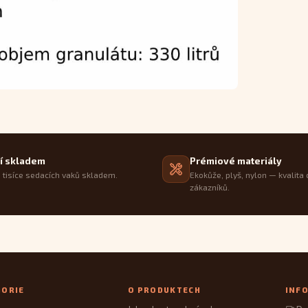
í skladem
Prémiové materiály
tisíce sedacích vaků skladem.
Ekokůže, plyš, nylon — kvalita 
zákazníků.
GORIE
O PRODUKTECH
INF