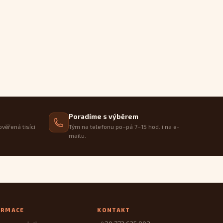
Poradíme s výběrem
ověřená tisíci
Tým na telefonu po–pá 7–15 hod. i na e-
mailu.
ORMACE
KONTAKT