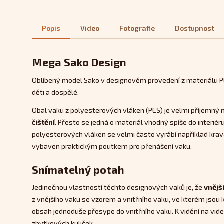
Popis
Video
Fotografie
Dostupnost
Mega Sako Design
Oblíbený model Sako v designovém provedení z materiálu PES
děti a dospělé.
Obal vaku z polyesterových vláken (PES) je velmi příjemný 
čištění
. Přesto se jedná o materiál vhodný spíše do interiér
polyesterových vláken se velmi často vyrábí například krav
vybaven praktickým poutkem pro přenášení vaku.
Snímatelný potah
Jedinečnou vlastností těchto designových vaků je, že
vnějš
z vnějšího vaku se vzorem a vnitřního vaku, ve kterém jsou ku
obsah jednoduše přesype do vnitřního vaku. K vidění na videu
zbytkových kuliček.