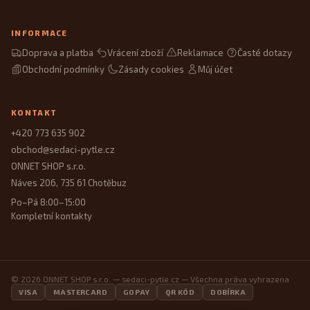
INFORMACE
Doprava a platba
Vrácení zboží
Reklamace
Časté dotazy
Obchodní podmínky
Zásady cookies
Můj účet
KONTAKT
+420 773 635 902
obchod@sedaci-pytle.cz
ONNET SHOP s.r.o.
Náves 206, 735 61 Chotěbuz
Po–Pá 8:00–15:00
Kompletní kontakty
© 2026 ONNET SHOP s.r.o. — sedaci-pytle.cz — Všechna práva vyhrazena
VISA
MASTERCARD
GOPAY
QR KÓD
DOBÍRKA