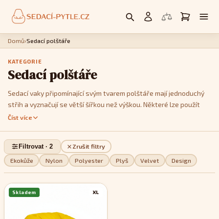
Domů
›
Sedací polštáře
KATEGORIE
Sedací polštáře
Sedací vaky připomínající svým tvarem polštáře mají jednoduchý
střih a vyznačují se větší šířkou než výškou. Některé lze použít
jako křesla, postavíte li je na kratší hranu. Jedná se především o
Číst více
modely
Cushy
nebo
Kids
. Model
Cushy
má k dispozici popruhy,
pomocí kterých je můžete tvarovat a vykouzlit tak třeba tvar
Filtrovat · 2
Zrušit filtry
imitující menší sedačku. Pokud jde o design, můžete si v této sekci
vybrat z jednobarevných, dvoubarevných nebo pestře
Ekokůže
Nylon
Polyester
Plyš
Velvet
Design
vzorovaných modelů, podle toho, které se stylově nejvíce hodí do
vašeho interiéru.
Skladem
XL