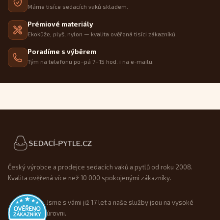
Máme tisíce sedacích vaků skladem.
Prémiové materiály
Ekokůže, plyš, nylon — kvalita ověřená tisíci zákazníků.
Poradíme s výběrem
Tým na telefonu po–pá 7–15 hod. i na e-mailu.
Patička webu
Český výrobce a prodejce sedacích vaků a pytlů od roku 2008.
Kvalita ověřená více než 10 000 spokojenými zákazníky.
Jsme s vámi již 17 let a naše služby jsou na vysoké
úrovni.