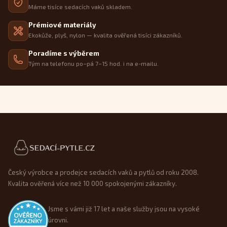
Máme tisíce sedacích vaků skladem.
Prémiové materiály
Ekokůže, plyš, nylon — kvalita ověřená tisíci zákazníků.
Poradíme s výběrem
Tým na telefonu po–pá 7–15 hod. i na e-mailu.
Patička webu
Český výrobce a prodejce sedacích vaků a pytlů od roku 2008.
Kvalita ověřená více než 10 000 spokojenými zákazníky.
Jsme s vámi již 17 let a naše služby jsou na vysoké
úrovni.