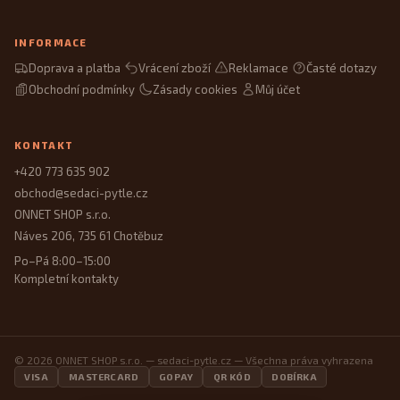
INFORMACE
Doprava a platba
Vrácení zboží
Reklamace
Časté dotazy
Obchodní podmínky
Zásady cookies
Můj účet
KONTAKT
+420 773 635 902
obchod@sedaci-pytle.cz
ONNET SHOP s.r.o.
Náves 206, 735 61 Chotěbuz
Po–Pá 8:00–15:00
Kompletní kontakty
© 2026 ONNET SHOP s.r.o. — sedaci-pytle.cz — Všechna práva vyhrazena
VISA
MASTERCARD
GOPAY
QR KÓD
DOBÍRKA