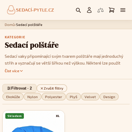
Domů
›
Sedací polštáře
KATEGORIE
Sedací polštáře
Sedací vaky připomínající svým tvarem polštáře mají jednoduchý
střih a vyznačují se větší šířkou než výškou. Některé lze použít
jako křesla, postavíte li je na kratší hranu. Jedná se především o
Číst více
modely
Cushy
nebo
Kids
. Model
Cushy
má k dispozici popruhy,
pomocí kterých je můžete tvarovat a vykouzlit tak třeba tvar
Filtrovat · 2
Zrušit filtry
imitující menší sedačku. Pokud jde o design, můžete si v této sekci
vybrat z jednobarevných, dvoubarevných nebo pestře
Ekokůže
Nylon
Polyester
Plyš
Velvet
Design
vzorovaných modelů, podle toho, které se stylově nejvíce hodí do
vašeho interiéru.
Skladem
XL