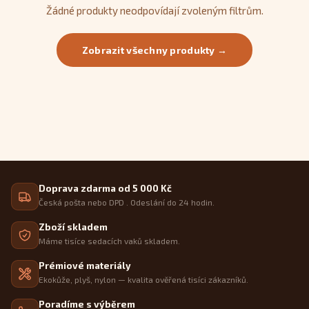
Žádné produkty neodpovídají zvoleným filtrům.
Zobrazit všechny produkty →
Doprava zdarma od 5 000 Kč
Česká pošta nebo DPD . Odeslání do 24 hodin.
Zboží skladem
Máme tisíce sedacích vaků skladem.
Prémiové materiály
Ekokůže, plyš, nylon — kvalita ověřená tisíci zákazníků.
Poradíme s výběrem