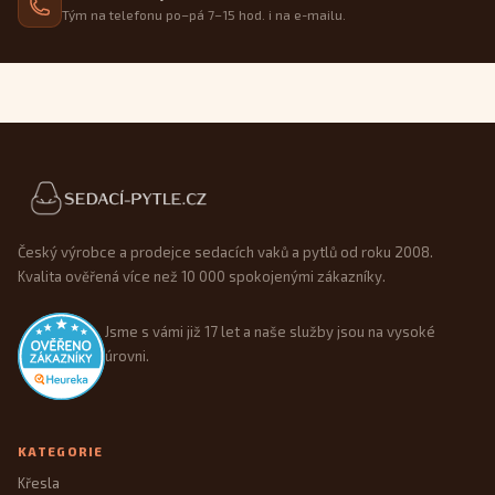
Tým na telefonu po–pá 7–15 hod. i na e-mailu.
Patička webu
Český výrobce a prodejce sedacích vaků a pytlů od roku 2008.
Kvalita ověřená více než 10 000 spokojenými zákazníky.
Jsme s vámi již 17 let a naše služby jsou na vysoké
úrovni.
KATEGORIE
Křesla