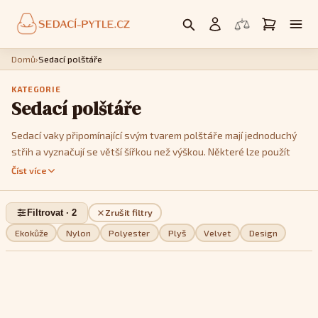
Domů
›
Sedací polštáře
KATEGORIE
Sedací polštáře
Sedací vaky připomínající svým tvarem polštáře mají jednoduchý
střih a vyznačují se větší šířkou než výškou. Některé lze použít
jako křesla, postavíte li je na kratší hranu. Jedná se především o
Číst více
modely
Cushy
nebo
Kids
. Model
Cushy
má k dispozici popruhy,
pomocí kterých je můžete tvarovat a vykouzlit tak třeba tvar
Filtrovat · 2
Zrušit filtry
imitující menší sedačku. Pokud jde o design, můžete si v této sekci
vybrat z jednobarevných, dvoubarevných nebo pestře
Ekokůže
Nylon
Polyester
Plyš
Velvet
Design
vzorovaných modelů, podle toho, které se stylově nejvíce hodí do
vašeho interiéru.