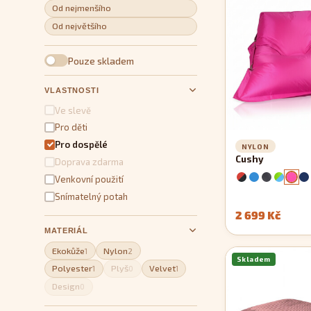
Od nejmenšího
Od největšího
Pouze skladem
VLASTNOSTI
Ve slevě
Pro děti
Pro dospělé
NYLON
Cushy
Doprava zdarma
Venkovní použití
Snímatelný potah
2 699 Kč
MATERIÁL
Ekokůže
Nylon
1
2
Skladem
Polyester
Plyš
Velvet
1
0
1
Design
0