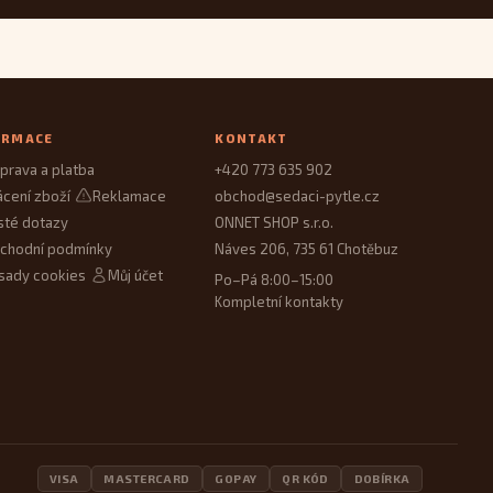
ORMACE
KONTAKT
prava a platba
+420 773 635 902
ácení zboží
Reklamace
obchod@sedaci-pytle.cz
sté dotazy
ONNET SHOP s.r.o.
chodní podmínky
Náves 206, 735 61 Chotěbuz
sady cookies
Můj účet
Po–Pá 8:00–15:00
Kompletní kontakty
VISA
MASTERCARD
GOPAY
QR KÓD
DOBÍRKA