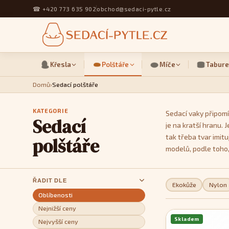
☎
+420 773 635 902
obchod@sedaci-pytle.cz
Křesla
Polštáře
Míče
Tabure
Domů
›
Sedací polštáře
KATEGORIE
Sedací vaky připomí
Sedací
je na kratší hranu.
tak třeba tvar imit
polštáře
modelů, podle toho,
ŘADIT DLE
Ekokůže
Nylon
Oblíbenosti
Nejnižší ceny
Skladem
Nejvyšší ceny