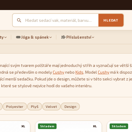
HLEDAT
ty
Jóga & spánek
Příslušenství
nající svým tvarem polštáře mají jednoduchý střih a vyznačují se větší ší
 Jedná se především o modely
Cushy
nebo
Kids
. Model
Cushy
má k dispozi
ující menší sedačku. Pokud jde o design, můžete si v této sekci vybrat
 které se stylově nejvíce hodí do vašeho interiéru.
Polyester
Plyš
Velvet
Design
XL
Skladem
XL
Skladem