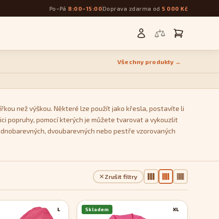
Po–Pá
8:00–15:00
Doprava zdarma od
5 000 Kč
Všechny produkty →
řkou než výškou. Některé lze použít jako křesla, postavíte li
ci popruhy, pomocí kterých je můžete tvarovat a vykouzlit
 z jednobarevných, dvoubarevných nebo pestře vzorovaných
Zrušit filtry
L
Skladem
XL