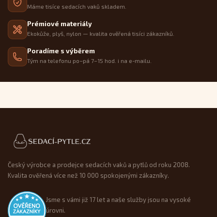
Máme tisíce sedacích vaků skladem.
Prémiové materiály
Ekokůže, plyš, nylon — kvalita ověřená tisíci zákazníků.
Poradíme s výběrem
Tým na telefonu po–pá 7–15 hod. i na e-mailu.
Patička webu
Český výrobce a prodejce sedacích vaků a pytlů od roku 2008.
Kvalita ověřená více než 10 000 spokojenými zákazníky.
Jsme s vámi již 17 let a naše služby jsou na vysoké
úrovni.