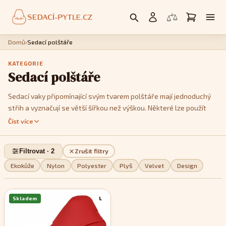
Domů
›
Sedací polštáře
KATEGORIE
Sedací polštáře
Sedací vaky připomínající svým tvarem polštáře mají jednoduchý
střih a vyznačují se větší šířkou než výškou. Některé lze použít
jako křesla, postavíte li je na kratší hranu. Jedná se především o
Číst více
modely
Cushy
nebo
Kids
. Model
Cushy
má k dispozici popruhy,
pomocí kterých je můžete tvarovat a vykouzlit tak třeba tvar
Filtrovat · 2
Zrušit filtry
imitující menší sedačku. Pokud jde o design, můžete si v této sekci
vybrat z jednobarevných, dvoubarevných nebo pestře
Ekokůže
Nylon
Polyester
Plyš
Velvet
Design
vzorovaných modelů, podle toho, které se stylově nejvíce hodí do
vašeho interiéru.
Skladem
L