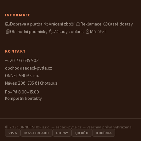
INFORMACE
Doprava a platba
Vrácení zboží
Reklamace
Časté dotazy
Obchodní podmínky
Zásady cookies
Můj účet
KONTAKT
+420 773 635 902
obchod@sedaci-pytle.cz
ONNET SHOP s.r.o.
Náves 206, 735 61 Chotěbuz
Po–Pá 8:00–15:00
Kompletní kontakty
© 2026 ONNET SHOP s.r.o. — sedaci-pytle.cz — Všechna práva vyhrazena
VISA
MASTERCARD
GOPAY
QR KÓD
DOBÍRKA