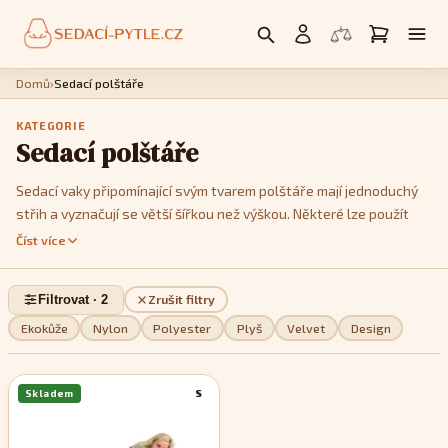
Domů
›
Sedací polštáře
KATEGORIE
Sedací polštáře
Sedací vaky připomínající svým tvarem polštáře mají jednoduchý
střih a vyznačují se větší šířkou než výškou. Některé lze použít
jako křesla, postavíte li je na kratší hranu. Jedná se především o
Číst více
modely
Cushy
nebo
Kids
. Model
Cushy
má k dispozici popruhy,
pomocí kterých je můžete tvarovat a vykouzlit tak třeba tvar
Filtrovat · 2
Zrušit filtry
imitující menší sedačku. Pokud jde o design, můžete si v této sekci
vybrat z jednobarevných, dvoubarevných nebo pestře
Ekokůže
Nylon
Polyester
Plyš
Velvet
Design
vzorovaných modelů, podle toho, které se stylově nejvíce hodí do
vašeho interiéru.
Skladem
S