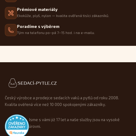
Prémiové materiály
Ekokůže, plyš, nylon — kvalita ověřená tisíci zákazníků.
Poradíme s výběrem
Tým na telefonu po–pá 7–15 hod. i na e-mailu.
Patička webu
Český výrobce a prodejce sedacích vaků a pytlů od roku 2008.
Kvalita ověřená více než 10 000 spokojenými zákazníky.
Jsme s vámi již 17 let a naše služby jsou na vysoké
úrovni.