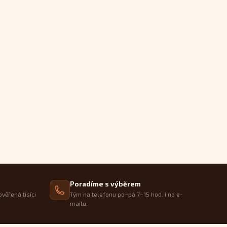
Poradíme s výběrem
ověřená tisíci
Tým na telefonu po–pá 7–15 hod. i na e-
mailu.