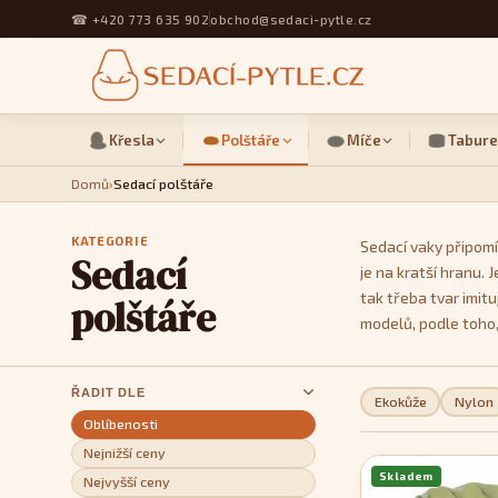
☎
+420 773 635 902
obchod@sedaci-pytle.cz
Křesla
Polštáře
Míče
Tabure
Domů
›
Sedací polštáře
KATEGORIE
Sedací vaky připomí
Sedací
je na kratší hranu.
tak třeba tvar imit
polštáře
modelů, podle toho,
ŘADIT DLE
Ekokůže
Nylon
Oblíbenosti
Nejnižší ceny
Skladem
Nejvyšší ceny