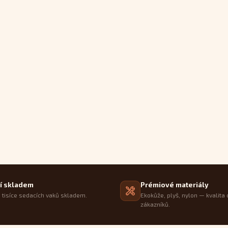
í skladem
Prémiové materiály
tisíce sedacích vaků skladem.
Ekokůže, plyš, nylon — kvalita 
zákazníků.