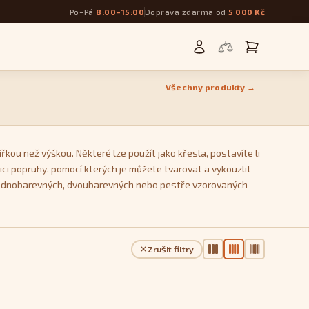
Po–Pá
8:00–15:00
Doprava zdarma od
5 000 Kč
Všechny produkty →
řkou než výškou. Některé lze použít jako křesla, postavíte li
ci popruhy, pomocí kterých je můžete tvarovat a vykouzlit
 z jednobarevných, dvoubarevných nebo pestře vzorovaných
Zrušit filtry