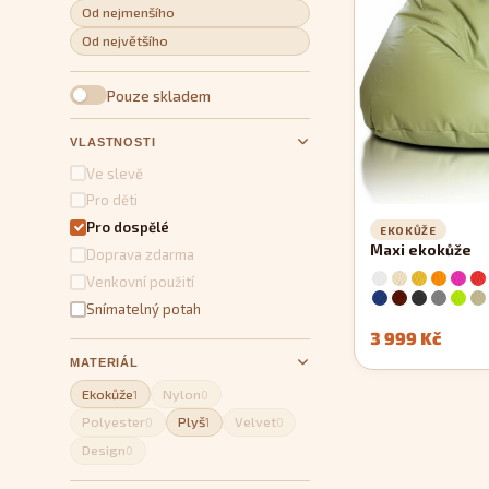
Od nejmenšího
Od největšího
Pouze skladem
VLASTNOSTI
Ve slevě
Pro děti
Pro dospělé
EKOKŮŽE
Maxi ekokůže
Doprava zdarma
Venkovní použití
Snímatelný potah
3 999 Kč
MATERIÁL
Ekokůže
Nylon
1
0
Polyester
Plyš
Velvet
0
1
0
Design
0