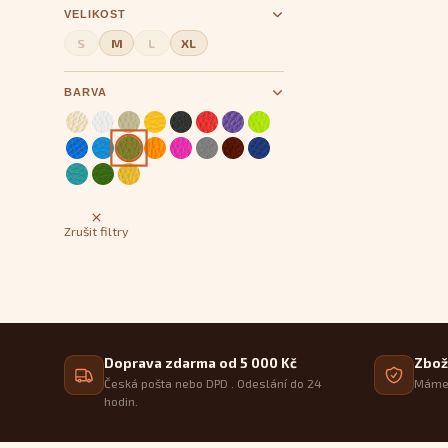
VELIKOST
S
M
L
XL
BARVA
Zrušit filtry
Doprava zdarma od 5 000 Kč
Zbož
Česká pošta nebo DPD . Odeslání do 24
Máme 
hodin.