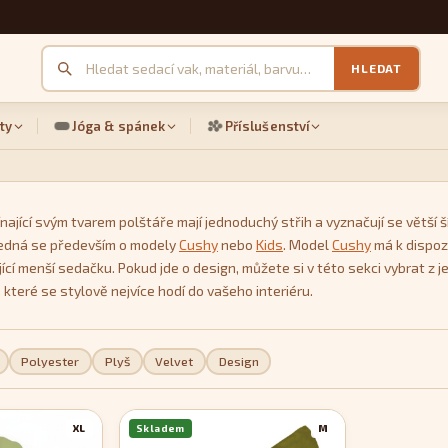
HLEDAT
ty
Jóga & spánek
Příslušenství
nající svým tvarem polštáře mají jednoduchý střih a vyznačují se větší ší
 Jedná se především o modely
Cushy
nebo
Kids
. Model
Cushy
má k dispozi
ující menší sedačku. Pokud jde o design, můžete si v této sekci vybrat
 které se stylově nejvíce hodí do vašeho interiéru.
Polyester
Plyš
Velvet
Design
XL
Skladem
M