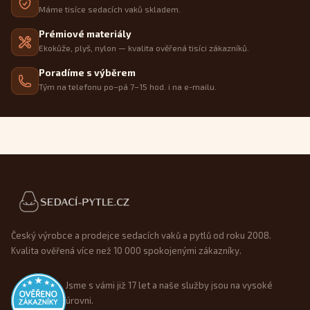
Máme tisíce sedacích vaků skladem.
Prémiové materiály
Ekokůže, plyš, nylon — kvalita ověřená tisíci zákazníků.
Poradíme s výběrem
Tým na telefonu po–pá 7–15 hod. i na e-mailu.
Patička webu
Český výrobce a prodejce sedacích vaků a pytlů od roku 2008.
Kvalita ověřená více než 10 000 spokojenými zákazníky.
Jsme s vámi již 17 let a naše služby jsou na vysoké
úrovni.