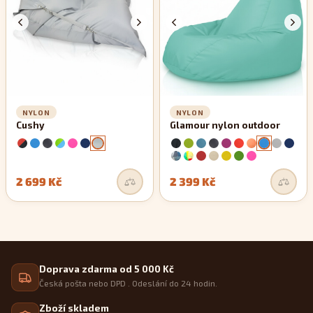
NYLON
NYLON
Cushy
Glamour nylon outdoor
2 699 Kč
2 399 Kč
Doprava zdarma od 5 000 Kč
Česká pošta nebo DPD . Odeslání do 24 hodin.
Zboží skladem