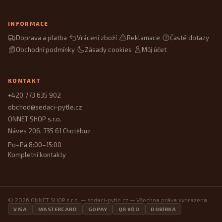
INFORMACE
Doprava a platba
Vrácení zboží
Reklamace
Časté dotazy
Obchodní podmínky
Zásady cookies
Můj účet
KONTAKT
+420 773 635 902
obchod@sedaci-pytle.cz
ONNET SHOP s.r.o.
Náves 206, 735 61 Chotěbuz
Po–Pá 8:00–15:00
Kompletní kontakty
© 2026 ONNET SHOP s.r.o. — sedaci-pytle.cz — Všechna práva vyhrazena
VISA
MASTERCARD
GOPAY
QR KÓD
DOBÍRKA